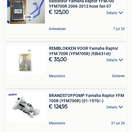
Radiateur Yamaha Raptor YFM700
YFM700R 2006-2012 hose fan 07
€ 125,00
Details
Antwerpen
7 jul 26
REMBLOKKEN VOOR Yamaha Raptor
YFM 700R (YFM700R) (fdb631st)
€ 35,00
Details
Maassluis
Gisteren
BRANDSTOFPOMP Yamaha Raptor YFM
700R (YFM700R) (01-1970/-)
€ 124,95
Details
Maassluis
31 jul 26