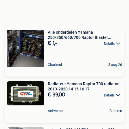
Alle onderdelen Yamaha
250/350/660/700 Raptor Blaster
Banshe
€ 1,-
Details
Charleroi
3 aug 26
Radiateur Yamaha Raptor 700 radiator
2013-2020 14 15 16 17
€ 99,00
Details
Antwerpen
Gisteren