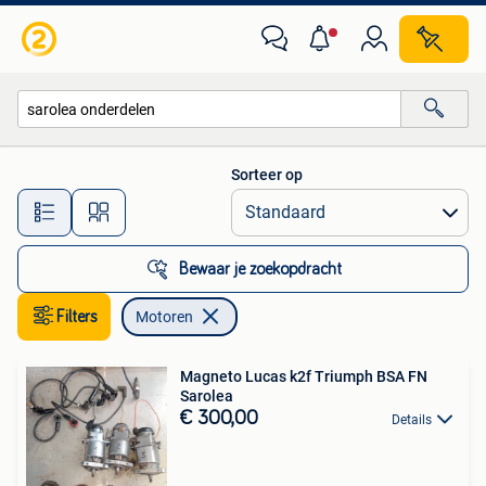
Motoren
Sorteer op
Alle afstanden…
Bewaar je zoekopdracht
Filters
Motoren
Magneto Lucas k2f Triumph BSA FN
Sarolea
€ 300,00
Details