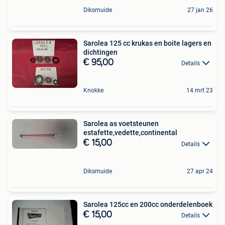
Diksmuide
27 jan 26
Sarolea 125 cc krukas en boite lagers en
dichtingen
€ 95,00
Details
Knokke
14 mrt 23
Sarolea as voetsteunen
estafette,vedette,continental
€ 15,00
Details
Diksmuide
27 apr 24
Sarolea 125cc en 200cc onderdelenboek
€ 15,00
Details