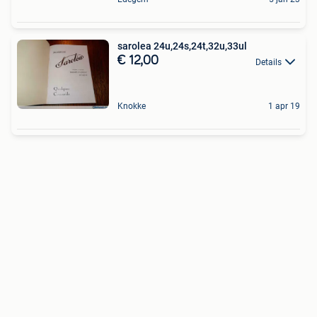
sarolea 24u,24s,24t,32u,33ul
€ 12,00
Details
Knokke
1 apr 19