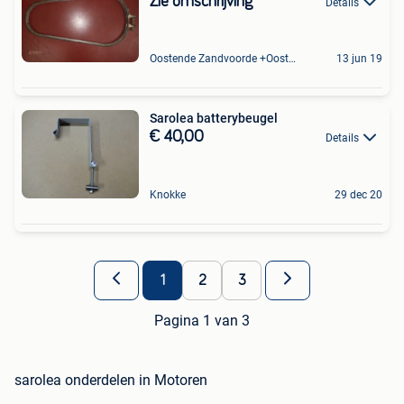
Zie omschrijving
Details
Oostende Zandvoorde +Oostende
13 jun 19
Sarolea batterybeugel
€ 40,00
Details
Knokke
29 dec 20
1
2
3
Pagina 1 van 3
sarolea onderdelen in Motoren