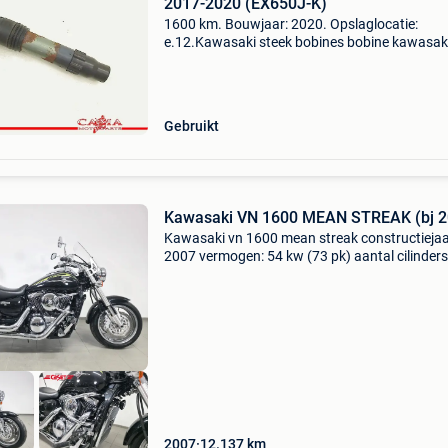
2017-2020 (EX650J-K)
1600 km. Bouwjaar: 2020. Opslaglocatie:
e.12.Kawasaki steek bobines bobine kawasak
ninja 650r er-6f ex-6 2017-2020 (ex650j-k)
algemene informatie type: bobine bouwjaar: 
tellerstand: 1.600 Km ref
Gebruikt
Kawasaki VN 1600 MEAN STREAK (bj 2
Kawasaki vn 1600 mean streak constructiejaa
2007 vermogen: 54 kw (73 pk) aantal cilinders
btw/marge: btw niet verrekenbaar voor
ondernemers (margeregeling) honda caset
brugsebaan 24 8810 lichterv
2007
12.137
km