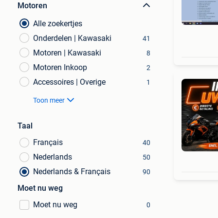
Motoren
Alle zoekertjes
Onderdelen | Kawasaki
41
Motoren | Kawasaki
8
Motoren Inkoop
2
Accessoires | Overige
1
Toon meer
Taal
Français
40
Nederlands
50
Nederlands & Français
90
Moet nu weg
Moet nu weg
0