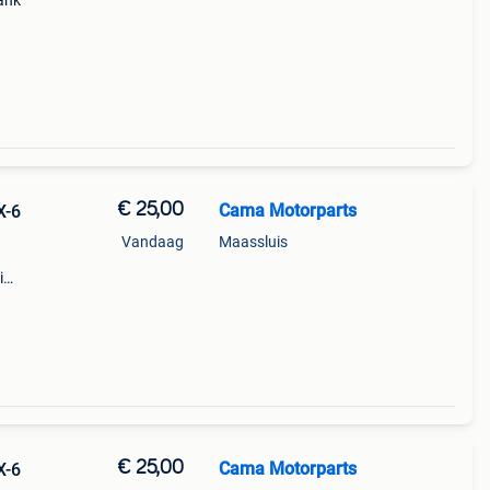
ank
t
€ 25,00
Cama Motorparts
X-6
Vandaag
Maassluis
i
2020
€ 25,00
Cama Motorparts
X-6