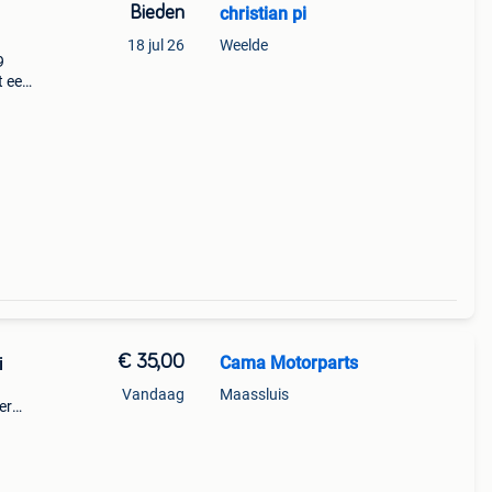
Bieden
christian pi
18 jul 26
Weelde
9
t een
euwe
€ 35,00
Cama Motorparts
i
Vandaag
Maassluis
er
hter