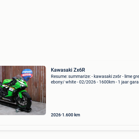
Kawasaki Zx6R
Resume: summarize: - kawasaki zx6r - lime gr
ebony/ white - 02/2026 - 1600km - 1 jaar garan
geleverd met jaarlijks onderhoud & technische
keuring - niet van nieuw te onderscheiden! - Tf
2026
1.600
km