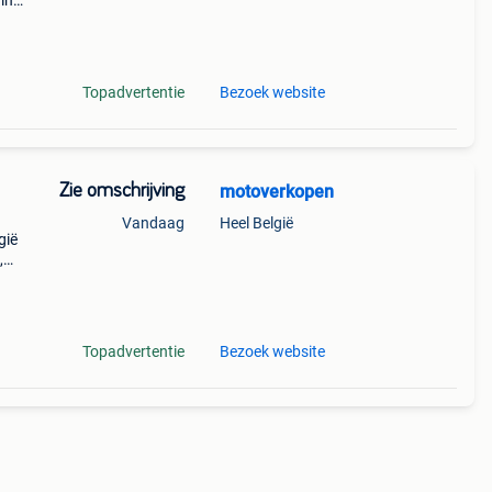
in
keling
Topadvertentie
Bezoek website
Zie omschrijving
motoverkopen
Vandaag
Heel België
gië
,
 en
r
Topadvertentie
Bezoek website