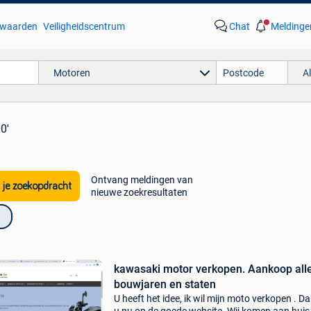
waarden
Veiligheidscentrum
Chat
Meldinge
Motoren
A
0'
Ontvang meldingen van
 je zoekopdracht
nieuwe zoekresultaten
kawasaki motor verkopen. Aankoop alle
bouwjaren en staten
U heeft het idee, ik wil mijn moto verkopen . Da