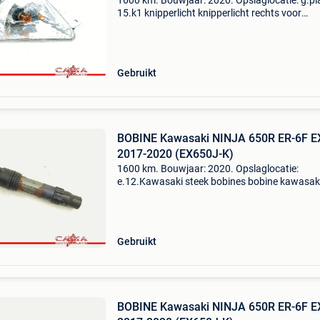
1600 km. Bouwjaar: 2020. Opslaglocatie: g.pl
15.k1 knipperlicht knipperlicht rechts voor
kawasaki (7085-601) type: rechter knipperlich
voor bouwjaar: 2020 tellerstand: 1.600 Km
btw/marge: btw niet
Gebruikt
BOBINE Kawasaki NINJA 650R ER-6F E
2017-2020 (EX650J-K)
1600 km. Bouwjaar: 2020. Opslaglocatie:
e.12.Kawasaki steek bobines bobine kawasak
ninja 650r er-6f ex-6 2017-2020 (ex650j-k)
algemene informatie type: bobine bouwjaar: 
tellerstand: 1.600 Km ref
Gebruikt
BOBINE Kawasaki NINJA 650R ER-6F E