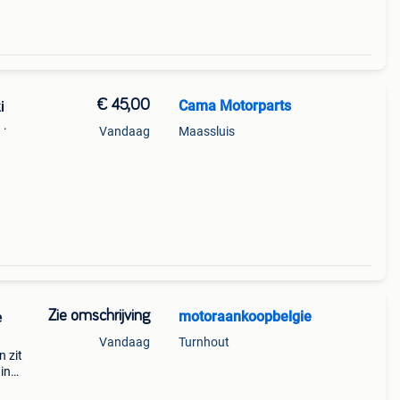
€ 45,00
Cama Motorparts
i
 .
Vandaag
Maassluis
nd:
voor
Zie omschrijving
motoraankoopbelgie
Vandaag
Turnhout
n zit
in
keling