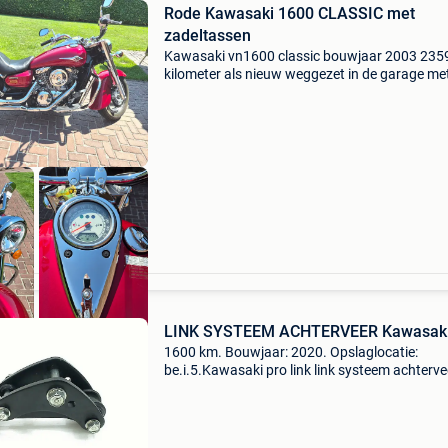
Rode Kawasaki 1600 CLASSIC met
zadeltassen
Kawasaki vn1600 classic bouwjaar 2003 235
kilometer als nieuw weggezet in de garage me
deken erover. Nieuwe batterij, olie ververst ni
bougies, oliefilter vervangen, koelvloeistof ook
vervan
LINK SYSTEEM ACHTERVEER Kawasak
1600 km. Bouwjaar: 2020. Opslaglocatie:
be.i.5.Kawasaki pro link link systeem achterve
kawasaki algemene informatie type: vering ac
bouwjaar: 2020 tellerstand: 1.600 Km
referentienummer: 0000000