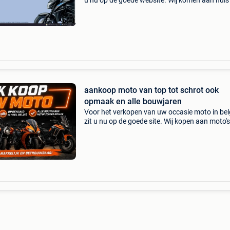
u nu op de goede website. Wij komen aan huis 
gans belgie en zorgen voor een correcte afwik
wij willen graag uw moto kopen. Wij zijn uw op
aankoop moto van top tot schrot ook
opmaak en alle bouwjaren
Voor het verkopen van uw occasie moto in bel
zit u nu op de goede site. Wij kopen aan moto's
scooters, trikes en quads ongeacht hun staat
merk. Wij hebben een eigen ophaalservice doo
gans