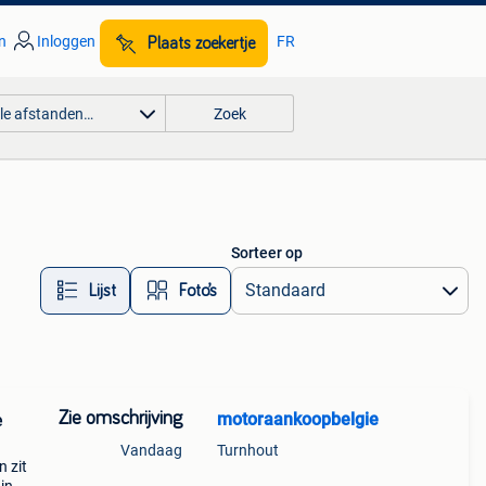
n
Inloggen
FR
Plaats zoekertje
lle afstanden…
Zoek
Sorteer op
Lijst
Foto’s
Zie omschrijving
motoraankoopbelgie
Vandaag
Turnhout
n zit