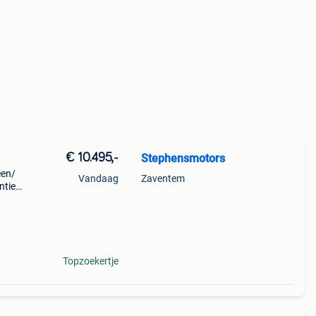
€ 10.495,-
Stephensmotors
een/
Vandaag
Zaventem
tie -
t
Topzoekertje