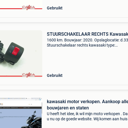
Gebruikt
STUURSCHAKELAAR RECHTS Kawasak
1600 km. Bouwjaar: 2020. Opslaglocatie: d.33
Stuurschakelaar rechts kawasaki type:
stuurwielschakelaar bouwjaar: 2020 tellersta
1.600 Km btw/marge: btw niet verrekenbaar 
ondernemers (margere
Gebruikt
kawasaki motor verkopen. Aankoop alle
bouwjaren en staten
U heeft het idee, ik wil mijn moto verkopen . Da
u nu op de goede website. Wij komen aan huis 
gans belgie en zorgen voor een correcte afwik