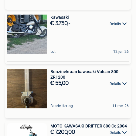
Kawasaki
€ 3.750,-
Details
Lot
12 jun 26
Benzinekraan kawasaki Vulcan 800
ZR1200
€ 55,00
Details
Baarle-Hertog
11 mei 26
MOTO KAWASAKI DRIFTER 800 Cc 2004
€ 7.200,00
Details