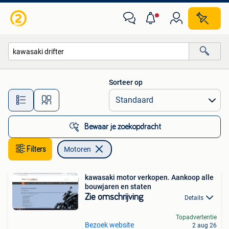
Motoren
Sorteer op
Alle afstanden…
Bewaar je zoekopdracht
Filters
Motoren
kawasaki motor verkopen. Aankoop alle
bouwjaren en staten
Zie omschrijving
Details
Topadvertentie
Bezoek website
2 aug 26