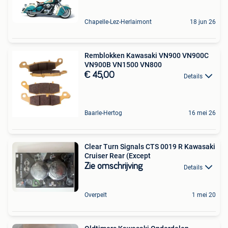
Chapelle-Lez-Herlaimont
18 jun 26
Remblokken Kawasaki VN900 VN900C
VN900B VN1500 VN800
€ 45,00
Details
Baarle-Hertog
16 mei 26
Clear Turn Signals CTS 0019 R Kawasaki
Cruiser Rear (Except
Zie omschrijving
Details
Overpelt
1 mei 20