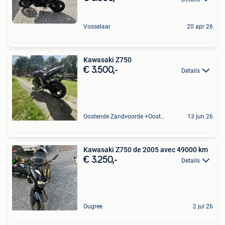
Vosselaar
20 apr 26
Kawasaki Z750
€ 3.500,-
Details
Oostende Zandvoorde +Oostende
13 jun 26
Kawasaki Z750 de 2005 avec 49000 km
€ 3.250,-
Details
Ougree
2 jul 26