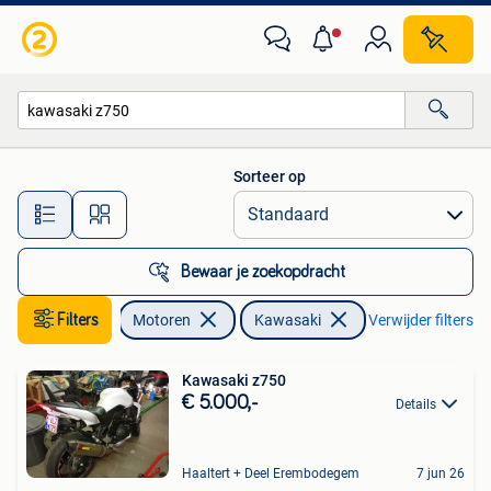
Motoren | Kawasaki
Sorteer op
Alle afstanden…
Bewaar je zoekopdracht
Filters
Motoren
Kawasaki
Verwijder filters
Kawasaki z750
€ 5.000,-
Details
Haaltert + Deel Erembodegem
7 jun 26