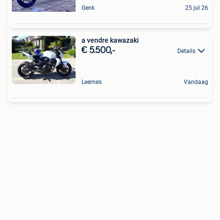
Genk
25 jul 26
a vendre kawazaki
€ 5.500,-
Details
Leernes
Vandaag