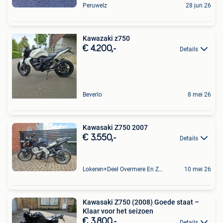
Peruwelz
28 jun 26
Kawazaki z750
€ 4.200,-
Details
Beverlo
8 mei 26
Kawasaki Z750 2007
€ 3.550,-
Details
Lokeren+Deel Overmere En Zele
10 mei 26
Kawasaki Z750 (2008) Goede staat –
Klaar voor het seizoen
€ 3.800,-
Details