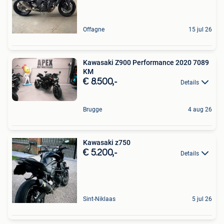
Offagne
15 jul 26
Kawasaki Z900 Performance 2020 7089
KM
€ 8.500,-
Details
Brugge
4 aug 26
Kawasaki z750
€ 5.200,-
Details
Sint-Niklaas
5 jul 26