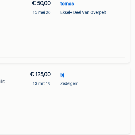
€ 50,00
tomas
15 mei 26
Eksel+ Deel Van Overpelt
€ 125,00
bj
ikt
13 mrt 19
Zedelgem