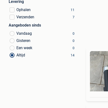
Levering
Ophalen
11
Verzenden
7
Aangeboden sinds
Vandaag
0
Gisteren
0
Een week
0
Altijd
14