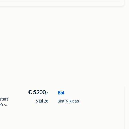
€ 5.200,-
Bst
start
5 jul 26
Sint-Niklaas
n -
s -