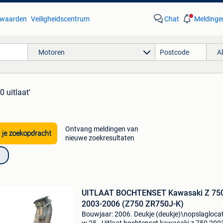
waarden
Veiligheidscentrum
Chat
Meldinge
Motoren
A
 uitlaat'
Ontvang meldingen van
 je zoekopdracht
nieuwe zoekresultaten
UITLAAT BOCHTENSET Kawasaki Z 75
2003-2006 (Z750 ZR750J-K)
Bouwjaar: 2006. Deukje (deukje)\nopslaglocat