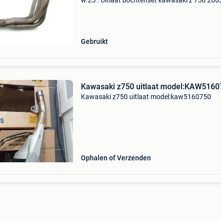
w.25 . Uitlaat bochtenset kawasaki z 750 200
2006 (z750 zr750j-k) type: uitlaatsysteem
bouwjaar: 2006 btw/marge: btw niet verreke
voor ondernemers
Gebruikt
Kawasaki z750 uitlaat model:KAW5160
Kawasaki z750 uitlaat model:kaw5160750
Ophalen of Verzenden