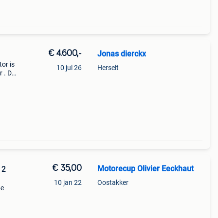
€ 4.600,-
Jonas dierckx
or is
10 jul 26
Herselt
 . De
de
rho
€ 35,00
Motorecup Olivier Eeckhaut
12
10 jan 22
Oostakker
be