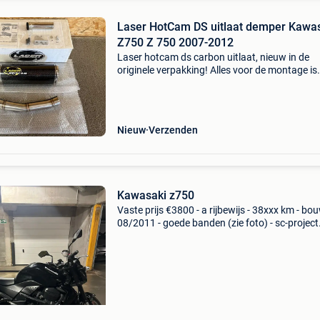
Laser HotCam DS uitlaat demper Kawa
Z750 Z 750 2007-2012
Laser hotcam ds carbon uitlaat, nieuw in de
originele verpakking! Alles voor de montage is
aanwezig. De uitlaat beschikt over een e-keur, 
killer en een e-keur certificaat. Het past op de
volgende m
Nieuw
Verzenden
Kawasaki z750
Vaste prijs €3800 - a rijbewijs - 38xxx km - bo
08/2011 - goede banden (zie foto) - sc-project
uitlaat + demper - 2 sleutels - slot van benzine
vervangen, vandaar 2 aparte nieuwe sleute