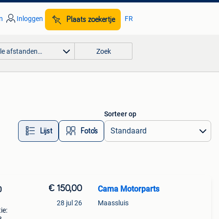
n
Inloggen
FR
Plaats zoekertje
lle afstanden…
Zoek
Sorteer op
Lijst
Foto’s
€ 150,00
Cama Motorparts
0
28 jul 26
Maassluis
ie: