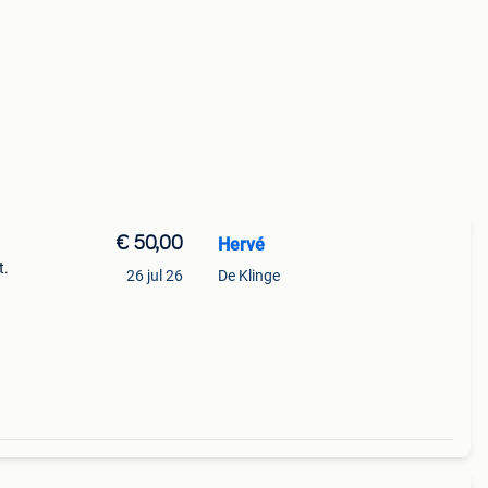
€ 50,00
Hervé
t.
26 jul 26
De Klinge