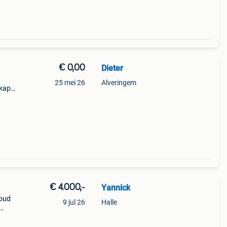
€ 0,00
Dieter
25 mei 26
Alveringem
gkap
r …
€ 4.000,-
Yannick
houd
9 jul 26
Halle
- 2
ndaar