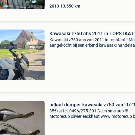
2013
13.550
km
Kawasaki z750 abs 2011 in TOPSTAAT
Kawasaki z750 abs van 2011 in topstaat ! Mot
aangekocht bij een erkend kawasaki handelaar
motor is volledig origineel buiten de uitlaat en 
spiegels . Motor heeft ook net een groot onde
uitlaat demper kawasaki z750 van '07-'
35€/st tel: 0496/275.301 Geen sms aub !!!!
Motorecup olivier eeckhaut www motorecup 