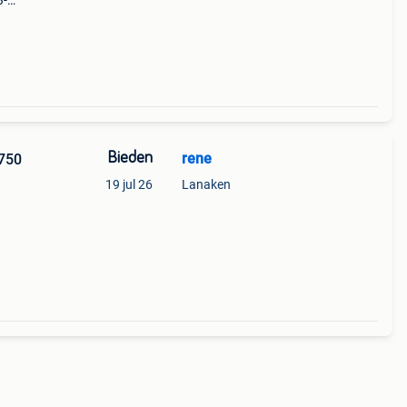
3-
nbaar
Bieden
rene
750
19 jul 26
Lanaken