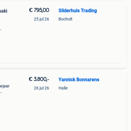
€ 795,00
Silderhuis Trading
saki
25 jul 26
Bocholt
db-
€ 3.800,-
Yannick Bonnarens
uwjaar
26 jul 26
Halle
tank