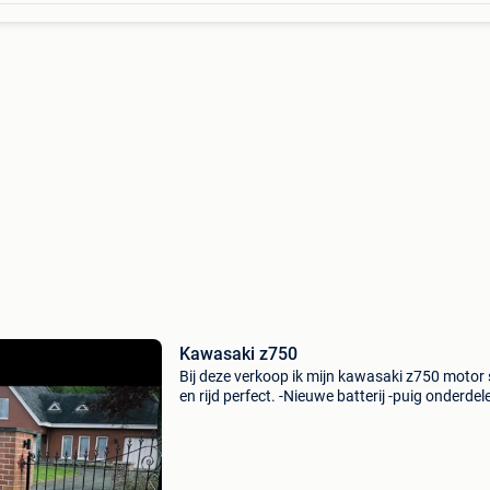
Kawasaki z750
Bij deze verkoop ik mijn kawasaki z750 motor 
en rijd perfect. -Nieuwe batterij -puig onderdele
valblokken -hendels vernieuwd (zwart) -spiegel
sbk uitlaat lijn -ingewerkte pinkers achterlicht