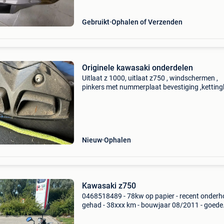
Gebruikt
Ophalen of Verzenden
Originele kawasaki onderdelen
Uitlaat z 1000, uitlaat z750 , windschermen ,
pinkers met nummerplaat bevestiging ,kettin
..,Monozit,..Alles samen of appart verkrijgbaa
geen koerier !
Nieuw
Ophalen
Kawasaki z750
0468518489 - 78kw op papier - recent onder
gehad - 38xxx km - bouwjaar 08/2011 - goede
banden (zie foto) - sc-project uitlaat + demper 
sleutels - slot van benzinetank vervangen, va