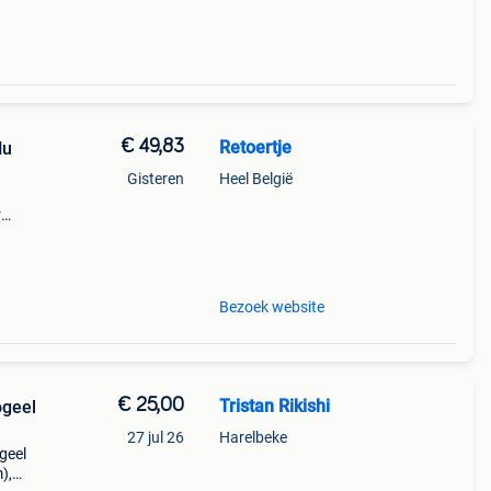
€ 49,83
Retoertje
Nu
Gisteren
Heel België
r
s de
p wil
Bezoek website
€ 25,00
Tristan Rikishi
ogeel
27 jul 26
Harelbeke
ogeel
),