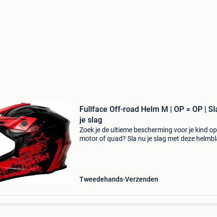
Fullface Off-road Helm M | OP = OP | Sl
je slag
Zoek je de ultieme bescherming voor je kind op
motor of quad? Sla nu je slag met deze helmbl
kindercrosshelm en pak direct 34% korting op 
aankoop. Deze robuuste kindercrosshelm
combineert ma
Tweedehands
Verzenden