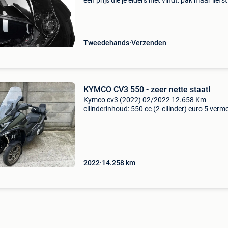
een prijs die je elders niet vindt: pak maar liefs
korting! Deze hoogwaardige systeemhelm is d
ideale keuze voor elke motorrijder die veilighei
Tweedehands
Verzenden
KYMCO CV3 550 - zeer nette staat!
Kymco cv3 (2022) 02/2022 12.658 Km
cilinderinhoud: 550 cc (2-cilinder) euro 5 verm
37,5 kw (51 pk) transmissie: cvt (automatisch
topsnelheid: 175 km/u tankinhoud: 15,5 liter
minimaal rijbewijs a
2022
14.258
km