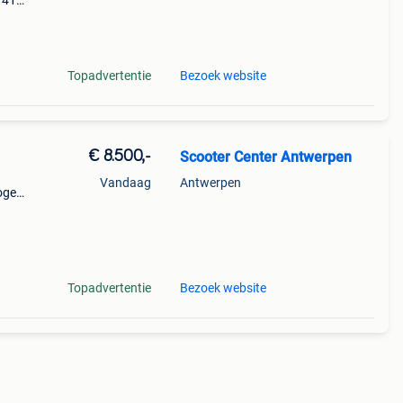
t 41%
e
d
Topadvertentie
Bezoek website
€ 8.500,-
Scooter Center Antwerpen
Vandaag
Antwerpen
ogen:
)
Topadvertentie
Bezoek website