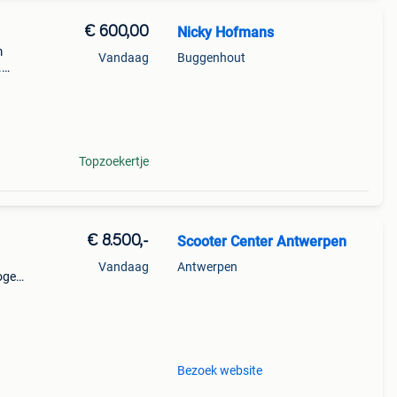
€ 600,00
Nicky Hofmans
m
Vandaag
Buggenhout
.
Topzoekertje
€ 8.500,-
Scooter Center Antwerpen
Vandaag
Antwerpen
ogen:
)
Bezoek website