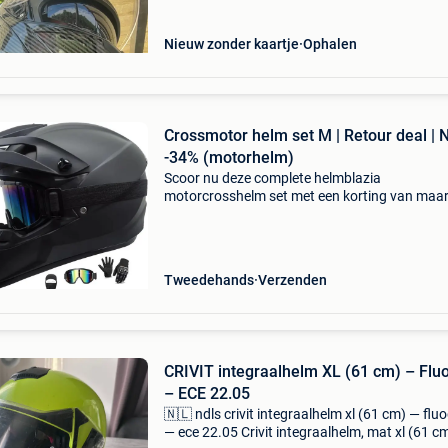
Nieuw zonder kaartje
Ophalen
Crossmotor helm set M | Retour deal | 
-34% (motorhelm)
Scoor nu deze complete helmblazia
motorcrosshelm set met een korting van maa
liefst 34%! Deze full-face off-road motorhelm i
perfecte deal voor wie direct veilig het terrein o
zonder te veel
Tweedehands
Verzenden
CRIVIT integraalhelm XL (61 cm) – Flu
– ECE 22.05
🇳🇱 ndls crivit integraalhelm xl (61 cm) — flu
— ece 22.05 Crivit integraalhelm, mat xl (61 cm