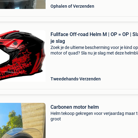
Ophalen of Verzenden
Fullface Off-road Helm M | OP = OP | Sl
je slag
Zoek je de ultieme bescherming voor je kind op
motor of quad? Sla nu je slag met deze helmbl
kindercrosshelm en pak direct 34% korting op 
aankoop. Deze robuuste kindercrosshelm
combineert ma
Tweedehands
Verzenden
Carbonen motor helm
Helm tekoop gekregen voor verjaardag maar t
groot