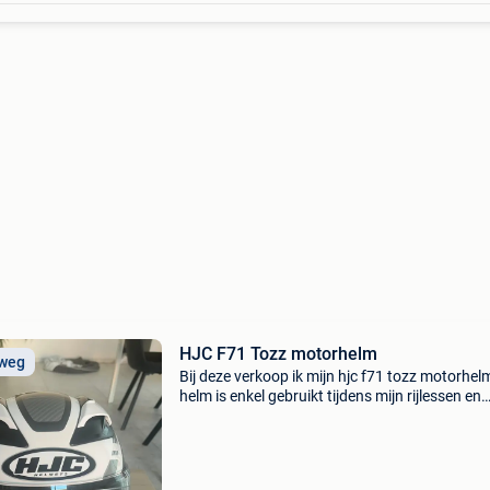
HJC F71 Tozz motorhelm
 weg
Bij deze verkoop ik mijn hjc f71 tozz motorhel
helm is enkel gebruikt tijdens mijn rijlessen en
enkele ritten daarna. Ik stop met motorrijden,
waardoor de helm niet meer gebruikt wordt. D
helm v