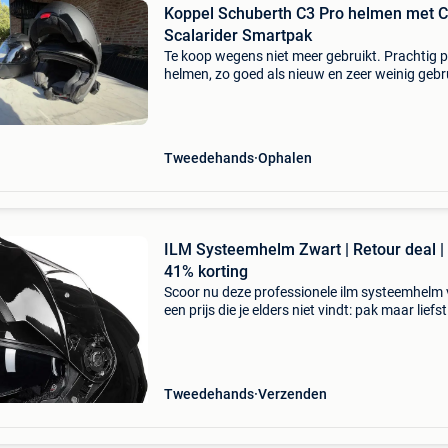
Koppel Schuberth C3 Pro helmen met 
Scalarider Smartpak
Te koop wegens niet meer gebruikt. Prachtig 
helmen, zo goed als nieuw en zeer weinig gebr
450 Euro voor 2 helmen en cardo scalarider
Tweedehands
Ophalen
ILM Systeemhelm Zwart | Retour deal |
41% korting
Scoor nu deze professionele ilm systeemhelm
een prijs die je elders niet vindt: pak maar liefs
korting! Deze hoogwaardige systeemhelm is d
ideale keuze voor elke motorrijder die veilighei
Tweedehands
Verzenden