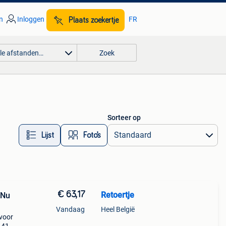
n
Inloggen
FR
Plaats zoekertje
lle afstanden…
Zoek
Sorteer op
Lijst
Foto’s
€ 63,17
Retoertje
 Nu
Vandaag
Heel België
 voor