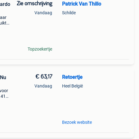
Zie omschrijving
Patrick Van Thillo
Cardo
Vandaag
Schilde
paar
uikt.
Topzoekertje
€ 63,17
Retoertje
 Nu
Vandaag
Heel België
 voor
t 41%
e
d
Bezoek website