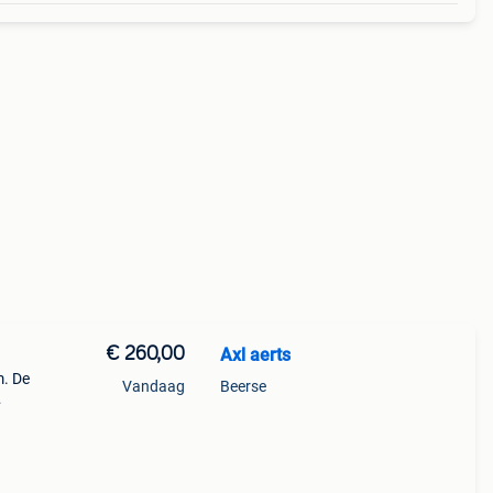
€ 260,00
Axl aerts
m. De
Vandaag
Beerse
e