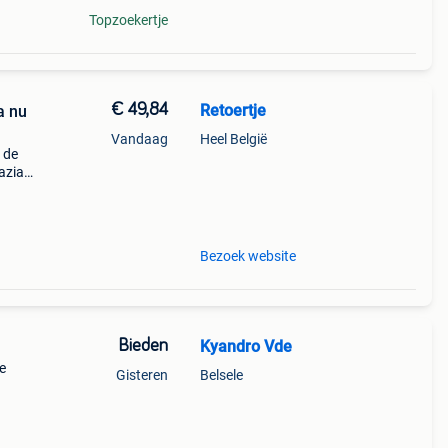
Topzoekertje
€ 49,84
Retoertje
a nu
Vandaag
Heel België
 de
azia
je
Bezoek website
Bieden
Kyandro Vde
e
Gisteren
Belsele