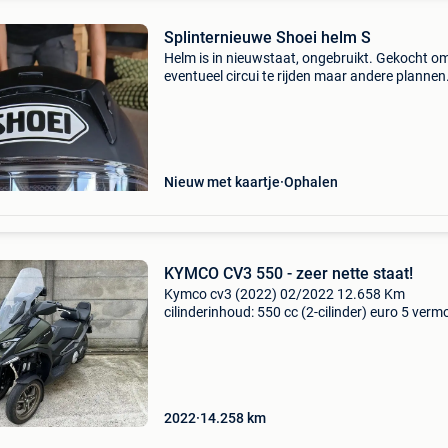
Splinternieuwe Shoei helm S
Helm is in nieuwstaat, ongebruikt. Gekocht o
eventueel circui te rijden maar andere plannen
Nieuwprijs 799€, gekocht in 2024.
Nieuw met kaartje
Ophalen
KYMCO CV3 550 - zeer nette staat!
Kymco cv3 (2022) 02/2022 12.658 Km
cilinderinhoud: 550 cc (2-cilinder) euro 5 verm
37,5 kw (51 pk) transmissie: cvt (automatisch
topsnelheid: 175 km/u tankinhoud: 15,5 liter
minimaal rijbewijs a
2022
14.258
km