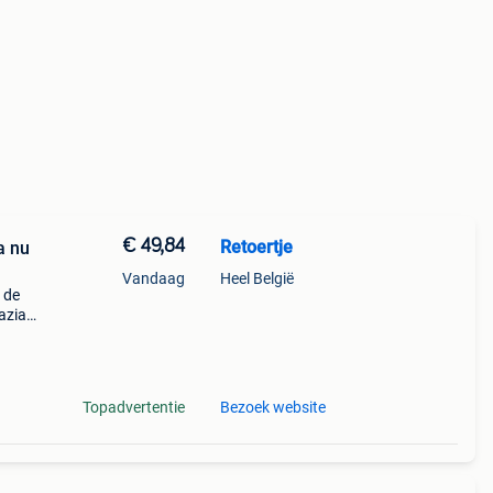
€ 49,84
Retoertje
a nu
Vandaag
Heel België
 de
azia
je
Topadvertentie
Bezoek website