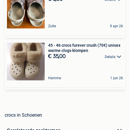
Zulte
9 apr 26
45 - 46 crocs furever crush (70€) unisex
warme clogs klompen
€ 35,00
Details
Hamme
1 jun 26
crocs in Schoenen