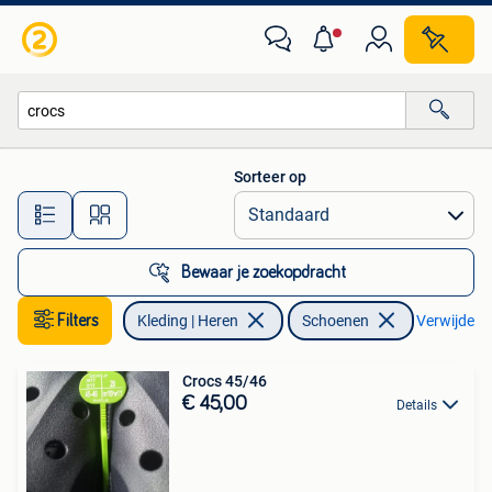
Schoenen
Sorteer op
Alle afstanden…
Bewaar je zoekopdracht
Filters
Kleding | Heren
Schoenen
Verwijder fi
Crocs 45/46
€ 45,00
Details