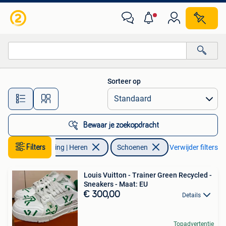
Schoenen
Sorteer op
Alle afstanden…
Bewaar je zoekopdracht
Filters
Kleding | Heren
Schoenen
Verwijder filters
Louis Vuitton - Trainer Green Recycled -
Sneakers - Maat: EU
€ 300,00
Details
Topadvertentie