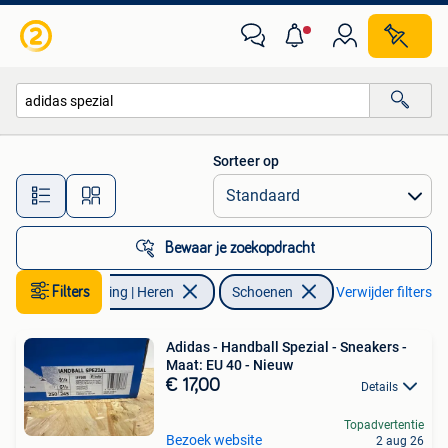
Schoenen
Sorteer op
Alle afstanden…
Bewaar je zoekopdracht
Filters
Kleding | Heren
Schoenen
Verwijder filters
Adidas - Handball Spezial - Sneakers -
Maat: EU 40 - Nieuw
€ 17,00
Details
Topadvertentie
Bezoek website
2 aug 26