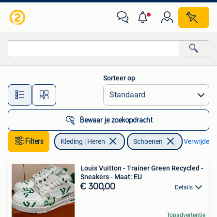
Schoenen
Sorteer op
Alle afstanden…
Bewaar je zoekopdracht
Filters
Kleding | Heren
Schoenen
Verwijder fi
Louis Vuitton - Trainer Green Recycled -
Sneakers - Maat: EU
€ 300,00
Details
Topadvertentie