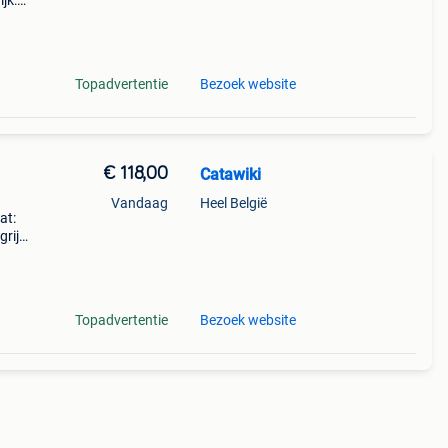
jk:
hi
Topadvertentie
Bezoek website
€ 118,00
Catawiki
Vandaag
Heel België
at:
rijk:
w me
Topadvertentie
Bezoek website