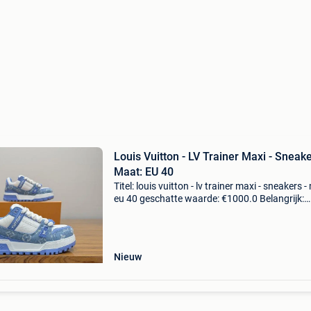
Louis Vuitton - LV Trainer Maxi - Sneake
Maat: EU 40
Titel: louis vuitton - lv trainer maxi - sneakers -
eu 40 geschatte waarde: €1000.0 Belangrijk:
winnende biedingen zijn exclusief 9%
koperbescherming + €3 hier hebben we enkele
prachti
Nieuw