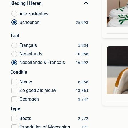
Kleding | Heren
Alle zoekertjes
Schoenen
25.993
Taal
Français
5.934
Nederlands
10.358
Nederlands & Français
16.292
Conditie
Nieuw
6.358
Zo goed als nieuw
13.864
Gedragen
3.747
Type
Boots
2.772
Espadrilles of Moccasins
171