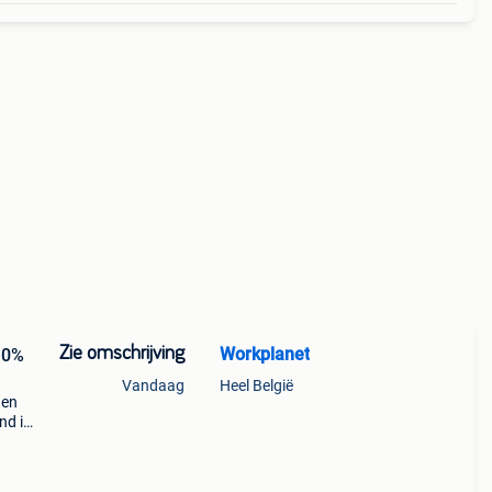
Zie omschrijving
Workplanet
10%
Vandaag
Heel België
nen
nd is
or
 merk