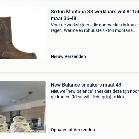
Sixton Montana S3 werklaars wol 8115
maat 36-48
Voor de werkstrijders die doorwerken in kou e
regen. Warme en robuuste sixton montana
werklaarzen met echte lamswol en betrouwba
bescherming. De sixton montana s3 is een
robuuste veiligheidslaar
Nieuw
Verzenden
New Balance sneakers maat 43
Nieuwe “new balance” sneakers deze zijn nooi
gedragen. (Kleur wit - licht grijs) te klein
aangekocht, worden verkocht via deze weg ve
we het retourlabel kwijt zijn. Originele doos zit 
Nie
Ophalen of Verzenden