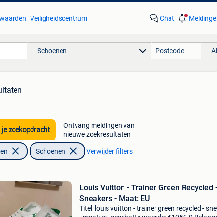
waarden
Veiligheidscentrum
Chat
Meldinge
Schoenen
A
ultaten
Ontvang meldingen van
 je zoekopdracht
nieuwe zoekresultaten
ren
Schoenen
Verwijder filters
Louis Vuitton - Trainer Green Recycled 
Sneakers - Maat: EU
Titel: louis vuitton - trainer green recycled - sn