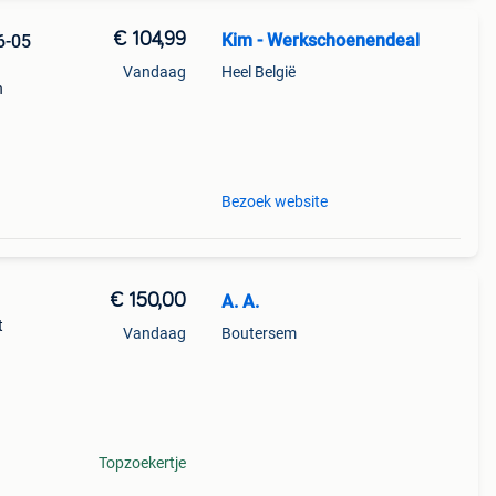
€ 104,99
Kim - Werkschoenendeal
6-05
Vandaag
Heel België
n
re s3
Bezoek website
€ 150,00
A. A.
t
Vandaag
Boutersem
rmits
erbij.
Topzoekertje