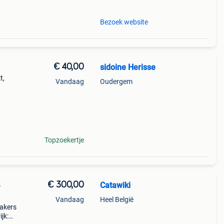
Bezoek website
€ 40,00
sidoine Herisse
t,
Vandaag
Oudergem
Topzoekertje
€ 300,00
Catawiki
-
Vandaag
Heel België
eakers
jk: