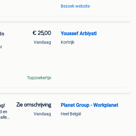
Bezoek website
€ 25,00
Youssef Arbiyati
In
Vandaag
Kortrijk
ar
Topzoekertje
Zie omschrijving
Planet Group - Workplanet
ng!
d en
Vandaag
Heel België
alle
a-