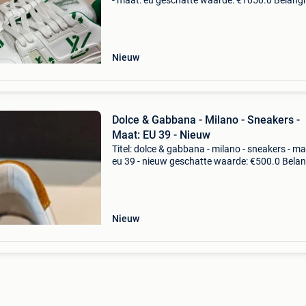
- maat: eu geschatte waarde: €1050.0 Belangri
winnende biedingen zijn exclusief 9%
koperbescherming + €3 louis vuitton trainer w
Nieuw
Dolce & Gabbana - Milano - Sneakers -
Maat: EU 39 - Nieuw
Titel: dolce & gabbana - milano - sneakers - ma
eu 39 - nieuw geschatte waarde: €500.0 Belang
winnende biedingen zijn exclusief 9%
koperbescherming + €3 prachtig splinternieu
Nieuw