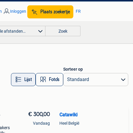
n
Inloggen
FR
Plaats zoekertje
lle afstanden…
Zoek
Sorteer op
Lijst
Foto’s
€ 300,00
Catawiki
-
Vandaag
Heel België
eakers