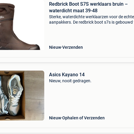
Redbrick Boot S7S werklaars bruin –
waterdicht maat 39-48
Sterke, waterdichte werklaarzen voor de echte
aanpakkers. De redbrick boot s7s is gebouwd
zwaar werk en ruige omstandigheden. Dankzij
waterdichte membraan blijven je voeten droog
terwijl de
Nieuw
Verzenden
Asics Kayano 14
Nieuw, nooit gedragen.
Nieuw
Ophalen of Verzenden