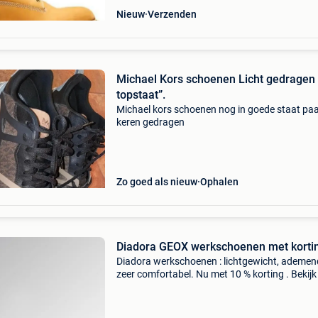
Nieuw
Verzenden
Michael Kors schoenen Licht gedragen 
topstaat”.
Michael kors schoenen nog in goede staat pa
keren gedragen
Zo goed als nieuw
Ophalen
Diadora GEOX werkschoenen met korti
Diadora werkschoenen : lichtgewicht, ademen
zeer comfortabel. Nu met 10 % korting . Bekijk 
modellen via de link:
https:workplanet.nl/categorie/merken/diador
werkschoenen-1568/ veel klanten z