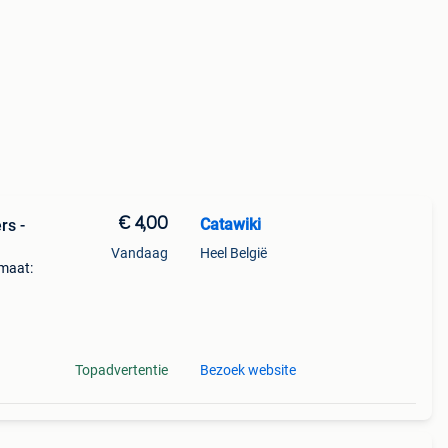
€ 4,00
Catawiki
rs -
Vandaag
Heel België
 maat:
Topadvertentie
Bezoek website