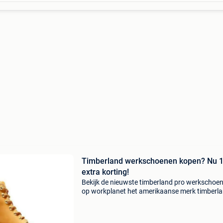
Timberland werkschoenen kopen? Nu 
extra korting!
Bekijk de nieuwste timberland pro werkschoe
op workplanet het amerikaanse merk timberla
groot geworden door de hoge kwaliteit outdo
schoenen. Maar tegenwoordig produceert het
ook 'c