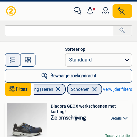
Schoenen
Sorteer op
Alle afstanden…
Bewaar je zoekopdracht
Filters
Kleding | Heren
Schoenen
Verwijder filters
Diadora GEOX werkschoenen met
korting!
Zie omschrijving
Details
Topadvertentie