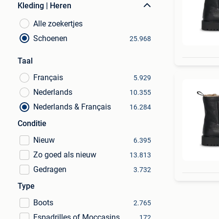
Kleding | Heren
Alle zoekertjes
Schoenen
25.968
Taal
Français
5.929
Nederlands
10.355
Nederlands & Français
16.284
Conditie
Nieuw
6.395
Zo goed als nieuw
13.813
Gedragen
3.732
Type
Boots
2.765
Espadrilles of Moccasins
172