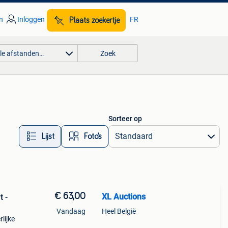
n
Inloggen
FR
Plaats zoekertje
lle afstanden…
Zoek
Sorteer op
Lijst
Foto’s
€ 63,00
XL Auctions
t -
Vandaag
Heel België
lijke