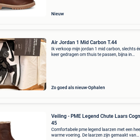
laars is voorzi
Nieuw
Air Jordan 1 Mid Carbon T.44
Ik verkoop mijn jordan 1 mid carbon, slechts é
keer gedragen om thuis te passen, bijna in
nieuwstaat. Verkocht met: ✅ originele doos ✅
wethenew authenticiteitskaart ✅ wethenew r
tag zit nog stee
Zo goed als nieuw
Ophalen
Veiling - PME Legend Chute Laars Cogn
45
Comfortabele pme legend laarzen met een heer
warme voering. De laarzen zijn gemaakt van