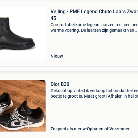
Veiling - PME Legend Chute Laars Zwar
45
Comfortabele pme legend laarzen met een heer
warme voering. De laarzen zijn gemaakt van
hoogwaardig leer. De laars heeft een eva
binnenzool, wat zorgt voor een lekkere dempi
laars is voorzi
Nieuw
Dior B30
Gekocht op vinted ik verkoop het omdat het e
beetje te groot is. Maat groot! Afhalen in hal o
nederoverhembeek (verzending mogelijk via b
op kosten van de koper)
Zo goed als nieuw
Ophalen of Verzenden