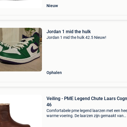
Nieuw
Jordan 1 mid the hulk
Jordan 1 mid the hulk 42.5 Nieuw!
Ophalen
Veiling - PME Legend Chute Laars Cogn
46
Comfortabele pme legend laarzen met een heer
warme voering. De laarzen zijn gemaakt van
hoogwaardig leer. De laars heeft een eva
binnenzool, wat zorgt voor een lekkere dempi