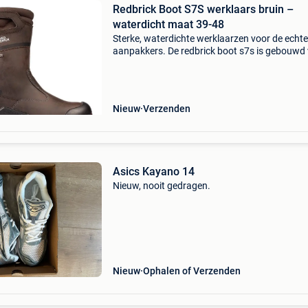
Redbrick Boot S7S werklaars bruin –
waterdicht maat 39-48
Sterke, waterdichte werklaarzen voor de echte
aanpakkers. De redbrick boot s7s is gebouwd
zwaar werk en ruige omstandigheden. Dankzij
waterdichte membraan blijven je voeten droog
terwijl de
Nieuw
Verzenden
Asics Kayano 14
Nieuw, nooit gedragen.
Nieuw
Ophalen of Verzenden