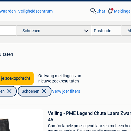
waarden
Veiligheidscentrum
Chat
Meldinge
Schoenen
A
ultaten
Ontvang meldingen van
 je zoekopdracht
nieuwe zoekresultaten
ren
Schoenen
Verwijder filters
Veiling - PME Legend Chute Laars Zwar
45
Comfortabele pme legend laarzen met een heer