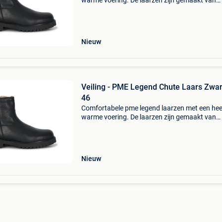
warme voering. De laarzen zijn gemaakt van
hoogwaardig leer. De laars heeft een eva
binnenzool, wat zorgt voor een lekkere dempi
laars is voorzi
Nieuw
Veiling - PME Legend Chute Laars Zwar
46
Comfortabele pme legend laarzen met een heer
warme voering. De laarzen zijn gemaakt van
hoogwaardig leer. De laars heeft een eva
binnenzool, wat zorgt voor een lekkere dempi
laars is voorzi
Nieuw