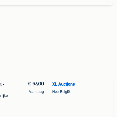
€ 63,00
XL Auctions
t -
Vandaag
Heel België
lijke
ng. De