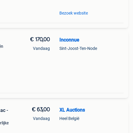
Bezoek website
€ 170,00
Inconnue
én
Vandaag
Sint-Joost-Ten-Node
onde
€ 63,00
XL Auctions
ac -
Vandaag
Heel België
lijke