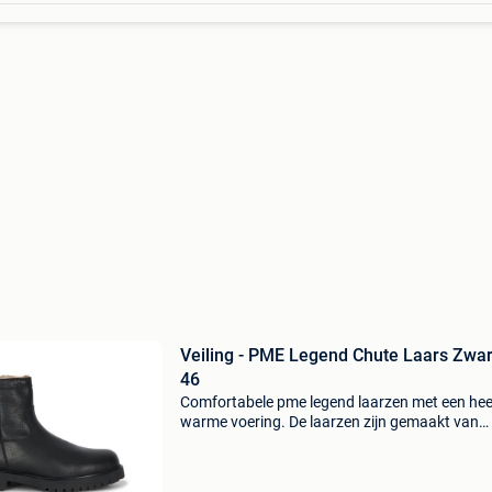
Veiling - PME Legend Chute Laars Zwar
46
Comfortabele pme legend laarzen met een heer
warme voering. De laarzen zijn gemaakt van
hoogwaardig leer. De laars heeft een eva
binnenzool, wat zorgt voor een lekkere dempi
laars is voorzi