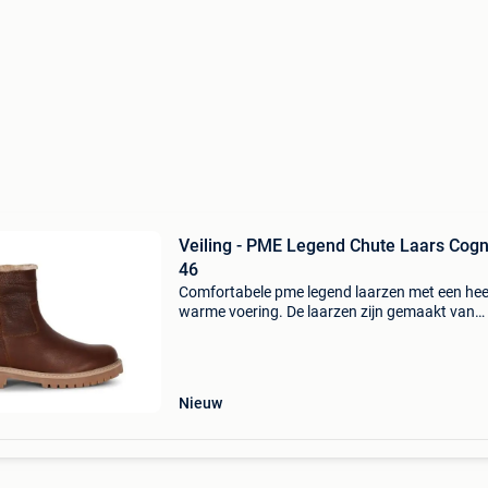
Veiling - PME Legend Chute Laars Cogn
46
Comfortabele pme legend laarzen met een heer
warme voering. De laarzen zijn gemaakt van
hoogwaardig leer. De laars heeft een eva
binnenzool, wat zorgt voor een lekkere dempi
laars is voorzi
Nieuw