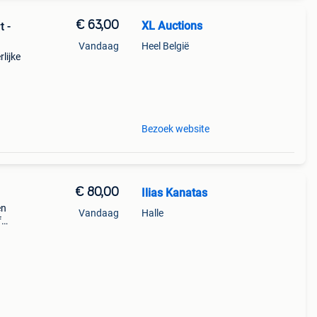
€ 63,00
XL Auctions
t -
Vandaag
Heel België
lijke
ng. De
Bezoek website
€ 80,00
Ilias Kanatas
en
Vandaag
Halle
f
post