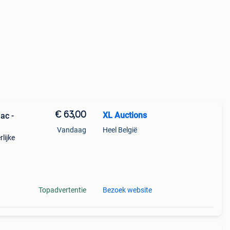
€ 63,00
XL Auctions
ac -
Vandaag
Heel België
lijke
ng. De
Topadvertentie
Bezoek website