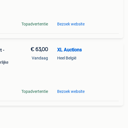
ng. De
Topadvertentie
Bezoek website
€ 63,00
XL Auctions
t -
Vandaag
Heel België
lijke
ng. De
Topadvertentie
Bezoek website