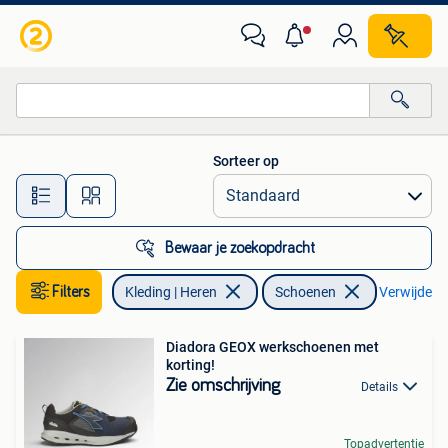
Schoenen
Sorteer op
Alle afstanden…
Bewaar je zoekopdracht
Filters
Kleding | Heren
Schoenen
Verwijder fi
Diadora GEOX werkschoenen met
korting!
Zie omschrijving
Details
Topadvertentie