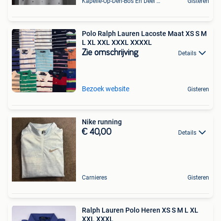
Kapelle-Op-Den-Bos En Deel Van Zemst
Gisteren
Polo Ralph Lauren Lacoste Maat XS S M
L XL XXL XXXL XXXXL
Zie omschrijving
Details
Bezoek website
Gisteren
Nike running
€ 40,00
Details
Carnieres
Gisteren
Ralph Lauren Polo Heren XS S M L XL
XXL XXXL