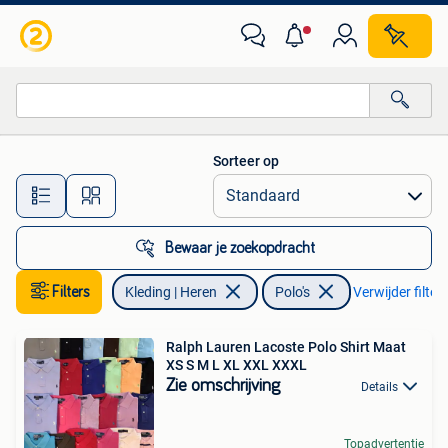
Polo's
Sorteer op
Alle afstanden…
Bewaar je zoekopdracht
Filters
Kleding | Heren
Polo's
Verwijder filter
Ralph Lauren Lacoste Polo Shirt Maat
XS S M L XL XXL XXXL
Zie omschrijving
Details
Topadvertentie