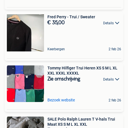
Fred Perry - Trui / Sweater
€ 35,00
Details
Keerbergen
2 feb 26
Tommy Hilfiger Trui Heren XS S M L XL
XXL XXXL XXXXL
Zie omschrijving
Details
Bezoek website
2 feb 26
SALE Polo Ralph Lauren T V-hals Trui
Maat XS S M L XL XXL