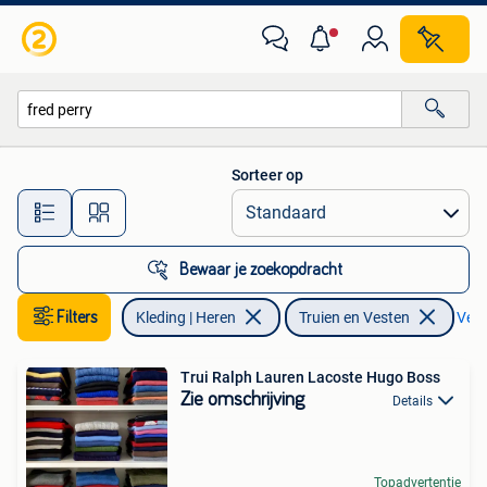
Truien en Vesten
Sorteer op
Alle afstanden…
Bewaar je zoekopdracht
Filters
Kleding | Heren
Truien en Vesten
Verw
Trui Ralph Lauren Lacoste Hugo Boss
Zie omschrijving
Details
Topadvertentie