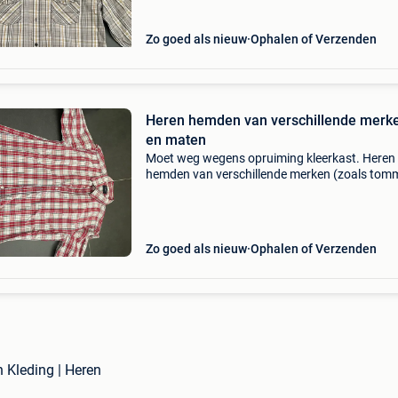
s/m/l). 30&eur
Zo goed als nieuw
Ophalen of Verzenden
Heren hemden van verschillende merk
en maten
Moet weg wegens opruiming kleerkast. Heren
hemden van verschillende merken (zoals tom
hilfiger, mc gregor, polo ralph lauren, river woo
scapa en mexx) en verschillende maten (zoals
s/m/l). 30&eur
Zo goed als nieuw
Ophalen of Verzenden
n Kleding | Heren