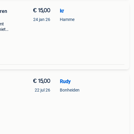
€ 15,00
kr
eren
24 jan 26
Hamme
omt
niet
€ 15,00
Rudy
22 jul 26
Bonheiden