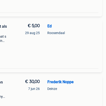
€ 5,00
Ed
t als
29 aug 25
Roosendaal
aat s
In
€ 30,00
Frederik Noppe
en
7 jun 26
Deinze
my
ds,