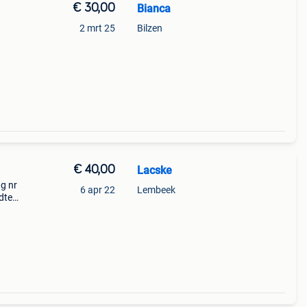
€ 30,00
Bianca
2 mrt 25
Bilzen
€ 40,00
Lacske
g nr
6 apr 22
Lembeek
dte