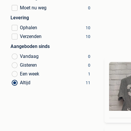
Moet nu weg
0
Levering
Ophalen
10
Verzenden
10
Aangeboden sinds
Vandaag
0
Gisteren
0
Een week
1
Altijd
11