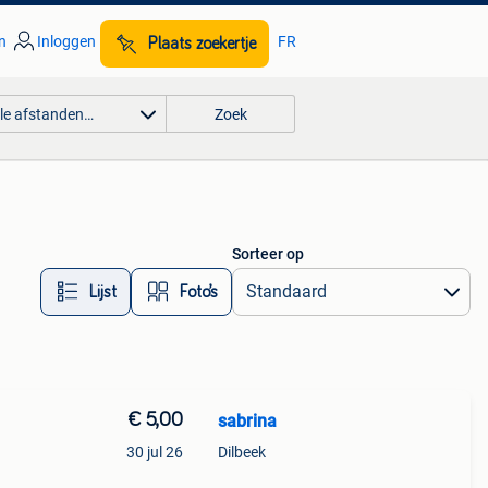
n
Inloggen
FR
Plaats zoekertje
lle afstanden…
Zoek
Sorteer op
Lijst
Foto’s
€ 5,00
sabrina
30 jul 26
Dilbeek