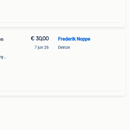
€ 30,00
Frederik Noppe
en
7 jun 26
Deinze
my
ds,