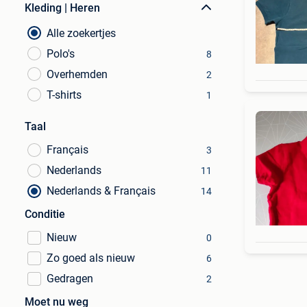
Kleding | Heren
Alle zoekertjes
Polo's
8
Overhemden
2
T-shirts
1
Taal
Français
3
Nederlands
11
Nederlands & Français
14
Conditie
Nieuw
0
Zo goed als nieuw
6
Gedragen
2
Moet nu weg