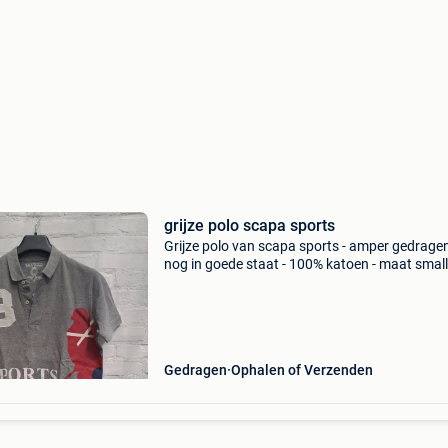
grijze polo scapa sports
Grijze polo van scapa sports - amper gedrage
nog in goede staat - 100% katoen - maat smal
afspraak op te halen in brasschaat of essen
(wildert) - verzending mogelijk met kosten voo
koper
Gedragen
Ophalen of Verzenden