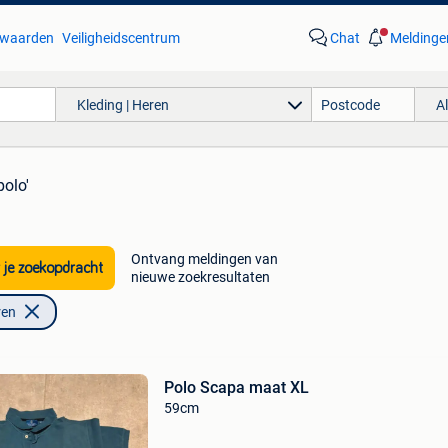
waarden
Veiligheidscentrum
Chat
Meldinge
Kleding | Heren
A
polo'
Ontvang meldingen van
 je zoekopdracht
nieuwe zoekresultaten
ren
Polo Scapa maat XL
59cm