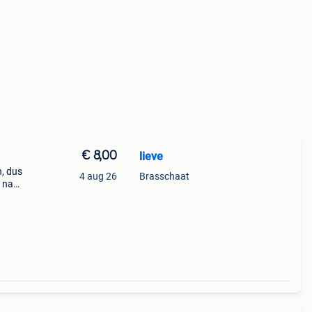
€ 8,00
lieve
n, dus
4 aug 26
Brasschaat
l na
r de