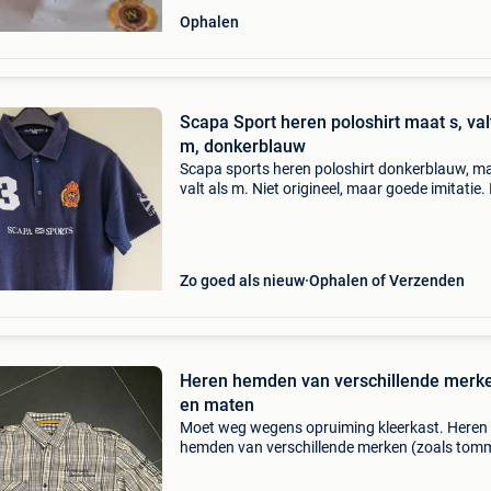
Ophalen
Scapa Sport heren poloshirt maat s, val
m, donkerblauw
Scapa sports heren poloshirt donkerblauw, m
valt als m. Niet origineel, maar goede imitatie. 
goede staat, geen vlekken, beschadigingen of
geurtjes.
Zo goed als nieuw
Ophalen of Verzenden
Heren hemden van verschillende merk
en maten
Moet weg wegens opruiming kleerkast. Heren
hemden van verschillende merken (zoals tom
hilfiger, mc gregor, polo ralph lauren, river woo
scapa en mexx) en verschillende maten (zoals