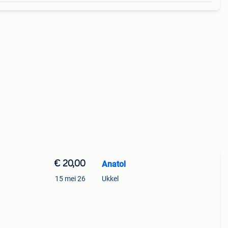
€ 20,00
Anatol
15 mei 26
Ukkel