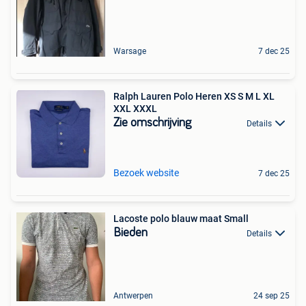
Warsage
7 dec 25
Ralph Lauren Polo Heren XS S M L XL
XXL XXXL
Zie omschrijving
Details
Bezoek website
7 dec 25
Lacoste polo blauw maat Small
Bieden
Details
Antwerpen
24 sep 25