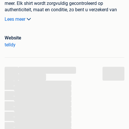
meer. Elk shirt wordt zorgvuldig gecontroleerd op
authenticiteit, maat en conditie, zo bent u verzekerd van
topkwaliteit voor de laagste prijs.
Lees meer
Bij elke aankoop ontvangt u extra korting. Bestellingen
worden verzonden met PostNL, inclusief track & trace en
Website
zijn doorgaans binnen 1-2 werkdagen in huis. Niet
telldy
tevreden? Retourneren is gratis en u krijgt uw geld volledig
terug.
Bezoek onze website om direct te bestellen. We kijken
...
ernaar uit om u als klant te verwelkomen!
...
...
...
...
...
...
...
...
...
...