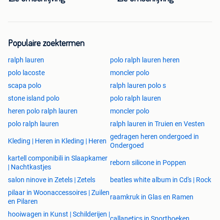
Populaire zoektermen
ralph lauren
polo ralph lauren heren
polo lacoste
moncler polo
scapa polo
ralph lauren polo s
stone island polo
polo ralph lauren
heren polo ralph lauren
moncler polo
polo ralph lauren
ralph lauren in Truien en Vesten
gedragen heren ondergoed in
Kleding | Heren in Kleding | Heren
Ondergoed
kartell componibili in Slaapkamer
reborn silicone in Poppen
| Nachtkastjes
salon ninove in Zetels | Zetels
beatles white album in Cd's | Rock
pilaar in Woonaccessoires | Zuilen
raamkruk in Glas en Ramen
en Pilaren
hooiwagen in Kunst | Schilderijen |
callanetics in Sportboeken