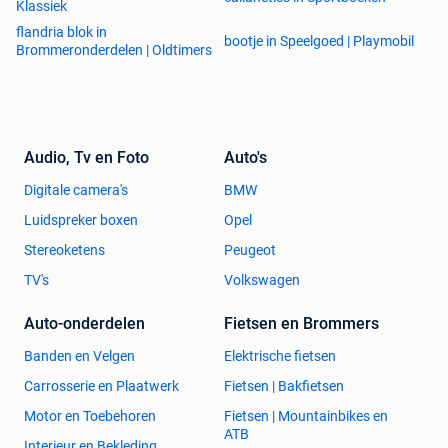
Klassiek
flandria blok in
bootje in Speelgoed | Playmobil
Brommeronderdelen | Oldtimers
Audio, Tv en Foto
Auto's
Digitale camera's
BMW
Luidspreker boxen
Opel
Stereoketens
Peugeot
TV's
Volkswagen
Auto-onderdelen
Fietsen en Brommers
Banden en Velgen
Elektrische fietsen
Carrosserie en Plaatwerk
Fietsen | Bakfietsen
Motor en Toebehoren
Fietsen | Mountainbikes en
ATB
Interieur en Bekleding