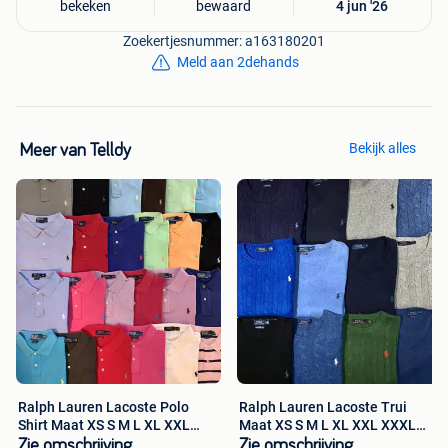
bekeken
bewaard
4 jun '26
Zoekertjesnummer: a163180201
Meld aan 2dehands
Bekijk alles
Meer van Telldy
Ralph Lauren Lacoste Polo
Ralph Lauren Lacoste Trui
Shirt Maat XS S M L XL XXL
Maat XS S M L XL XXL XXXL
XXXL
XXXXL
Zie omschrijving
Zie omschrijving