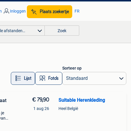
n
Inloggen
FR
Plaats zoekertje
lle afstanden…
Zoek
Sorteer op
Lijst
Foto’s
€ 79,90
Suitable Herenkleding
aat
1 aug 26
Heel België
 je
van