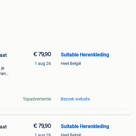
€ 79,90
Suitable Herenkleding
aat
1 aug 26
Heel België
 je
van
Topadvertentie
Bezoek website
€ 79,90
Suitable Herenkleding
aat
1 aug 26
Heel België