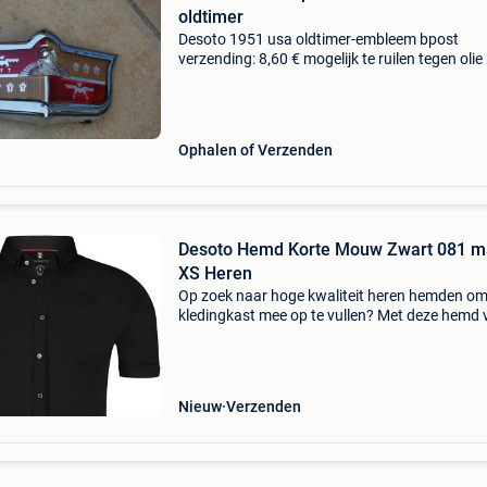
oldtimer
Desoto 1951 usa oldtimer-embleem bpost
verzending: 8,60 € mogelijk te ruilen tegen olie 
emaillebord reclamebord van shell texaco bp
energol gulf van 1920 tot 1950
Ophalen of Verzenden
Desoto Hemd Korte Mouw Zwart 081 m
XS Heren
Op zoek naar hoge kwaliteit heren hemden om
kledingkast mee op te vullen? Met deze hemd 
desoto heb je altijd een goed hemd in huis. De
desoto hemd korte mouw zwart 081 is heel
geschikt!desoto h
Nieuw
Verzenden