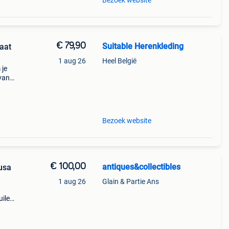
Bezoek website
€ 79,90
Suitable Herenkleding
aat
1 aug 26
Heel België
 je
van
Bezoek website
€ 100,00
antiques&collectibles
usa
1 aug 26
Glain & Partie Ans
uilen
ll