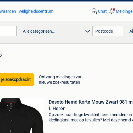
waarden
Veiligheidscentrum
Chat
Meldinge
Alle categorieën…
A
o'
Ontvang meldingen van
 je zoekopdracht
nieuwe zoekresultaten
Desoto Hemd Korte Mouw Zwart 081 m
L Heren
Op zoek naar hoge kwaliteit heren hemden om
kledingkast mee op te vullen? Met deze hemd 
desoto heb je altijd een goed hemd in huis. De
desoto hemd korte mouw zwart 081 is heel