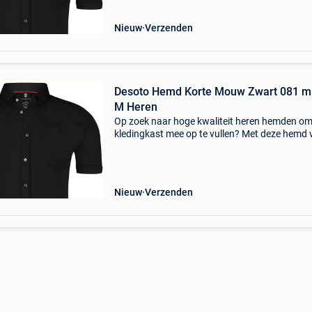
geschikt!desoto h
Nieuw
Verzenden
Desoto Hemd Korte Mouw Zwart 081 m
M Heren
Op zoek naar hoge kwaliteit heren hemden om
kledingkast mee op te vullen? Met deze hemd 
desoto heb je altijd een goed hemd in huis. De
desoto hemd korte mouw zwart 081 is heel
geschikt!desoto h
Nieuw
Verzenden