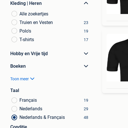
Kleding | Heren
Alle zoekertjes
Truien en Vesten
23
Polo's
19
T-shirts
17
Hobby en Vrije tijd
Boeken
Toon meer
Taal
Français
19
Nederlands
29
Nederlands & Français
48
Conditie