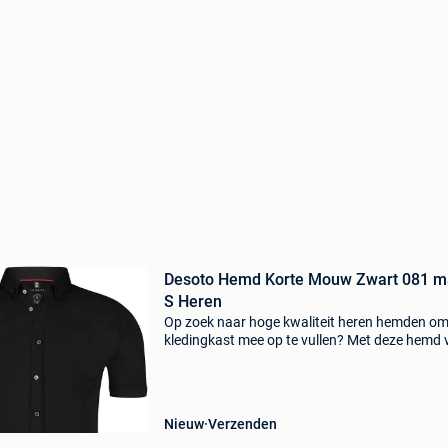
Desoto Hemd Korte Mouw Zwart 081 m
S Heren
Op zoek naar hoge kwaliteit heren hemden om
kledingkast mee op te vullen? Met deze hemd 
desoto heb je altijd een goed hemd in huis. De
desoto hemd korte mouw zwart 081 is heel
geschikt!desoto h
Nieuw
Verzenden