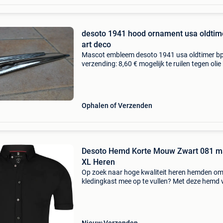
desoto 1941 hood ornament usa oldtim
art deco
Mascot embleem desoto 1941 usa oldtimer b
verzending: 8,60 € mogelijk te ruilen tegen olie 
emaillebord reclamebord van shell texaco bp
energol gulf van 1920 tot 1950
Ophalen of Verzenden
Desoto Hemd Korte Mouw Zwart 081 m
XL Heren
Op zoek naar hoge kwaliteit heren hemden om
kledingkast mee op te vullen? Met deze hemd 
desoto heb je altijd een goed hemd in huis. De
desoto hemd korte mouw zwart 081 is heel
geschikt!desoto h