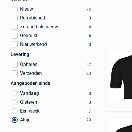
Nieuw
76
Refurbished
0
Zo goed als nieuw
6
Gebruikt
6
Niet werkend
0
Levering
Ophalen
27
Verzenden
23
Aangeboden sinds
Vandaag
0
Gisteren
0
Een week
7
Altijd
29