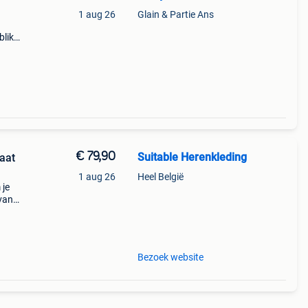
1 aug 26
Glain & Partie Ans
blik
€ 79,90
Suitable Herenkleding
aat
1 aug 26
Heel België
 je
van
Bezoek website