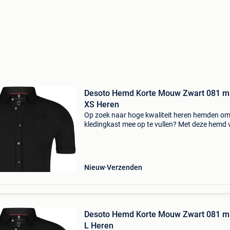
Desoto Hemd Korte Mouw Zwart 081 m
XS Heren
Op zoek naar hoge kwaliteit heren hemden om
kledingkast mee op te vullen? Met deze hemd 
desoto heb je altijd een goed hemd in huis. De
desoto hemd korte mouw zwart 081 is heel
geschikt!desoto h
Nieuw
Verzenden
Desoto Hemd Korte Mouw Zwart 081 m
L Heren