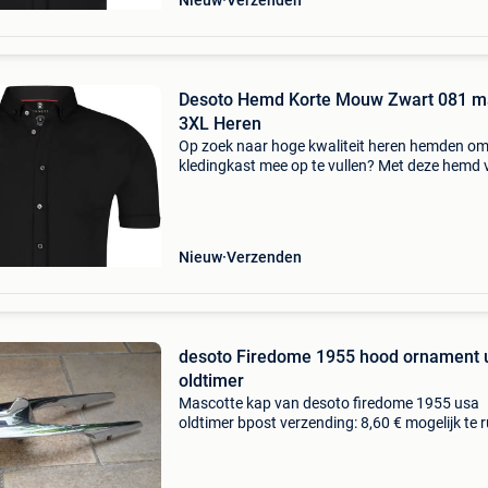
Nieuw
Verzenden
Desoto Hemd Korte Mouw Zwart 081 m
3XL Heren
Op zoek naar hoge kwaliteit heren hemden om
kledingkast mee op te vullen? Met deze hemd 
desoto heb je altijd een goed hemd in huis. De
desoto hemd korte mouw zwart 081 is heel
geschikt!desoto h
Nieuw
Verzenden
desoto Firedome 1955 hood ornament 
oldtimer
Mascotte kap van desoto firedome 1955 usa
oldtimer bpost verzending: 8,60 € mogelijk te r
tegen olie blik emaillebord reclamebord van she
texaco bp energol gulf van 1920 tot 1950