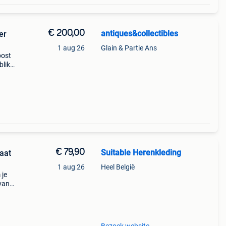
€ 200,00
antiques&collectibles
er
1 aug 26
Glain & Partie Ans
post
blik
€ 79,90
Suitable Herenkleding
aat
1 aug 26
Heel België
 je
van