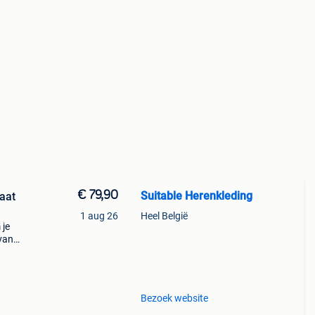
€ 79,90
Suitable Herenkleding
aat
1 aug 26
Heel België
 je
van
Bezoek website