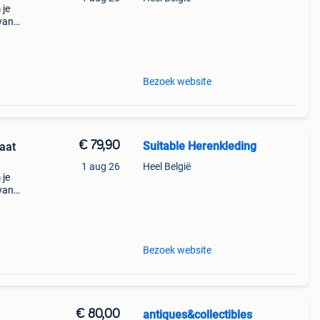
 je
van
Bezoek website
€ 79,90
Suitable Herenkleding
aat
1 aug 26
Heel België
 je
van
Bezoek website
€ 80,00
antiques&collectibles