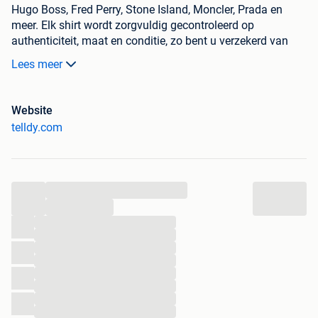
Hugo Boss, Fred Perry, Stone Island, Moncler, Prada en
meer. Elk shirt wordt zorgvuldig gecontroleerd op
authenticiteit, maat en conditie, zo bent u verzekerd van
topkwaliteit voor de laagste prijs.
Lees meer
Bij elke aankoop ontvangt u extra korting. Bestellingen
worden verzonden met PostNL, inclusief track & trace en
Website
zijn doorgaans binnen 1-2 werkdagen in huis. Niet
telldy.com
tevreden? Retourneren is gratis en u krijgt uw geld volledig
terug.
Bezoek onze website om direct te bestellen. We kijken
...
ernaar uit om u als klant te verwelkomen!
...
...
...
...
...
...
...
...
...