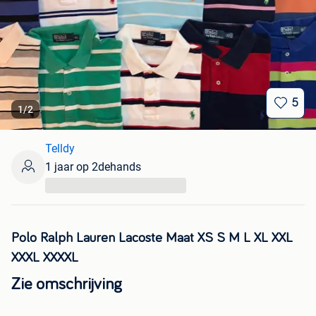
5
1
/
2
Telldy
1 jaar op 2dehands
...
Polo Ralph Lauren Lacoste Maat XS S M L XL XXL
XXXL XXXXL
Zie omschrijving