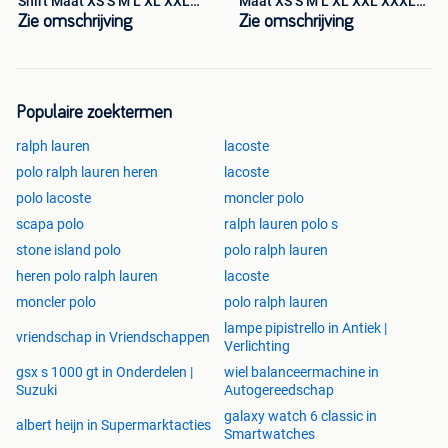
Shirt Maat XS S M L XL XXL
Maat XS S M L XL XXL XXXL
XXXL
XXXXL
Zie omschrijving
Zie omschrijving
Populaire zoektermen
ralph lauren
lacoste
polo ralph lauren heren
lacoste
polo lacoste
moncler polo
scapa polo
ralph lauren polo s
stone island polo
polo ralph lauren
heren polo ralph lauren
lacoste
moncler polo
polo ralph lauren
lampe pipistrello in Antiek |
vriendschap in Vriendschappen
Verlichting
gsx s 1000 gt in Onderdelen |
wiel balanceermachine in
Suzuki
Autogereedschap
galaxy watch 6 classic in
albert heijn in Supermarktacties
Smartwatches