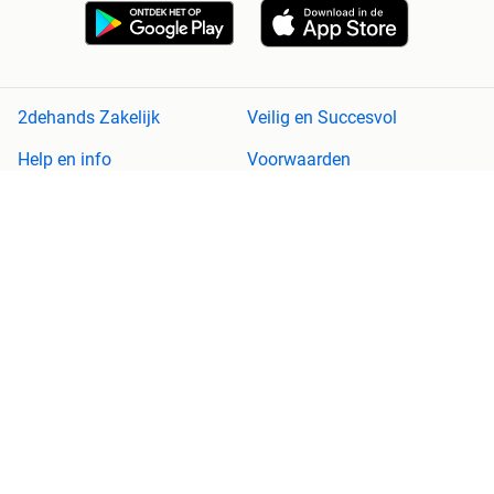
2dehands Zakelijk
Veilig en Succesvol
Help en info
Voorwaarden
Privacyverklaring
Cookiebeleid
Privacyvoorkeuren
Over 2dehands
Adevinta
Sitemap
2dehands is niet aansprakelijk voor (gevolg)schade die voortkomt
uit het gebruik van deze site, dan wel uit fouten of ontbrekende
functionaliteiten op deze site.
Copyright © 2026 Marktplaats B.V. Alle rechten voorbehouden.