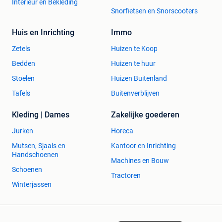
Interieur en Bekleding
Snorfietsen en Snorscooters
Huis en Inrichting
Immo
Zetels
Huizen te Koop
Bedden
Huizen te huur
Stoelen
Huizen Buitenland
Tafels
Buitenverblijven
Kleding | Dames
Zakelijke goederen
Jurken
Horeca
Mutsen, Sjaals en
Kantoor en Inrichting
Handschoenen
Machines en Bouw
Schoenen
Tractoren
Winterjassen