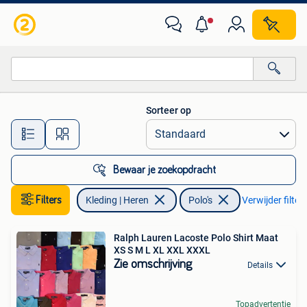
Polo's
Sorteer op
Alle afstanden…
Bewaar je zoekopdracht
Filters
Kleding | Heren
Polo's
Verwijder filter
Ralph Lauren Lacoste Polo Shirt Maat
XS S M L XL XXL XXXL
Zie omschrijving
Details
Topadvertentie