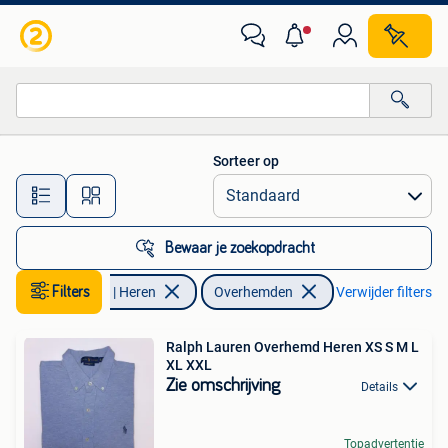
Overhemden
Sorteer op
Alle afstanden…
Bewaar je zoekopdracht
Filters
Kleding | Heren
Overhemden
Verwijder filters
Ralph Lauren Overhemd Heren XS S M L
XL XXL
Zie omschrijving
Details
Topadvertentie