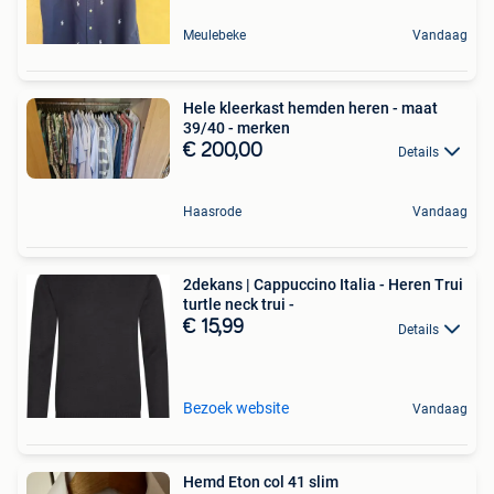
Meulebeke
Vandaag
Hele kleerkast hemden heren - maat
39/40 - merken
€ 200,00
Details
Haasrode
Vandaag
2dekans | Cappuccino Italia - Heren Trui
turtle neck trui -
€ 15,99
Details
Bezoek website
Vandaag
Hemd Eton col 41 slim