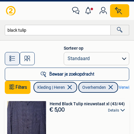
Overhemden
Sorteer op
Alle afstanden…
Bewaar je zoekopdracht
Filters
Kleding | Heren
Overhemden
Verwijder
Hemd Black Tulip nieuwstaat xl (43/44)
€ 5,00
Details