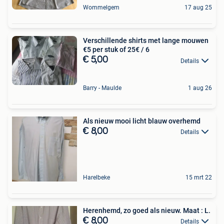
Wommelgem
17 aug 25
Verschillende shirts met lange mouwen
€5 per stuk of 25€ / 6
€ 5,00
Details
Barry - Maulde
1 aug 26
Als nieuw mooi licht blauw overhemd
€ 8,00
Details
Harelbeke
15 mrt 22
Herenhemd, zo goed als nieuw. Maat : L.
€ 8,00
Details