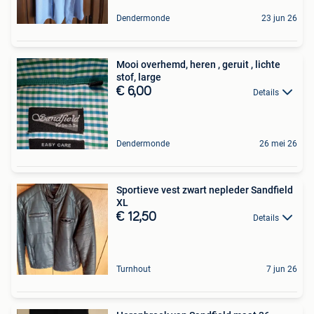
Dendermonde
23 jun 26
Mooi overhemd, heren , geruit , lichte
stof, large
€ 6,00
Details
Dendermonde
26 mei 26
Sportieve vest zwart nepleder Sandfield
XL
€ 12,50
Details
Turnhout
7 jun 26