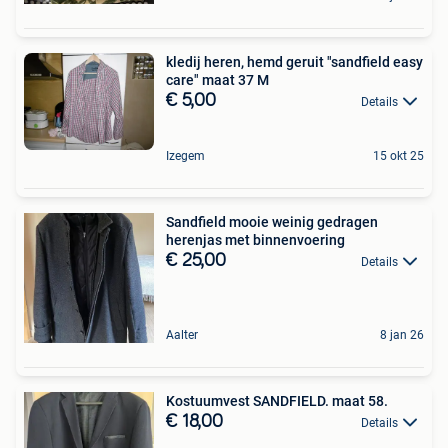
kledij heren, hemd geruit "sandfield easy
care" maat 37 M
€ 5,00
Details
Izegem
15 okt 25
Sandfield mooie weinig gedragen
herenjas met binnenvoering
€ 25,00
Details
Aalter
8 jan 26
Kostuumvest SANDFIELD. maat 58.
€ 18,00
Details