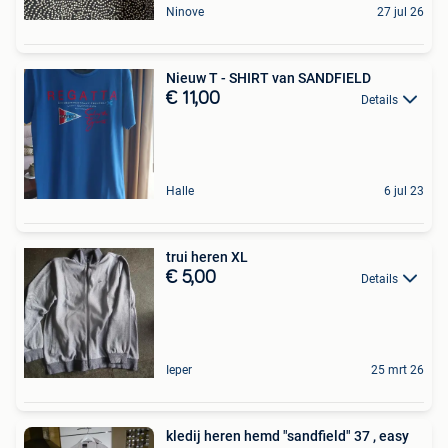
Ninove
27 jul 26
Nieuw T - SHIRT van SANDFIELD
€ 11,00
Details
Halle
6 jul 23
trui heren XL
€ 5,00
Details
Ieper
25 mrt 26
kledij heren hemd "sandfield" 37 , easy