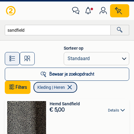
Kleding | Heren
Sorteer op
Alle afstanden…
Bewaar je zoekopdracht
Filters
Kleding | Heren
Hemd Sandfield
€ 5,00
Details