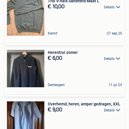
Trui V-hals Sandfield Maat L
€ 10,00
Details
Kermt
27 sep 25
Herentrui zomer
€ 6,00
Details
Dentergem
11 jul 25
Overhemd, heren, amper gedragen, XXL
€ 9,00
Details