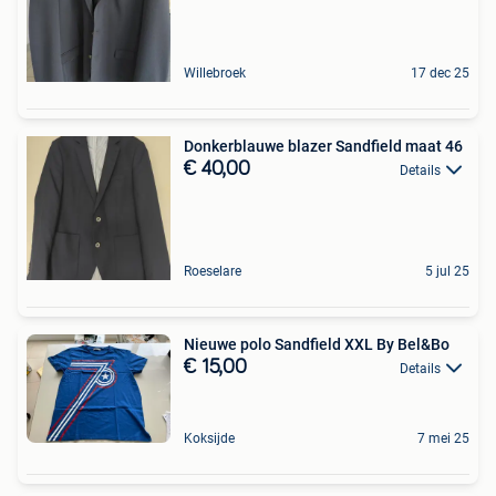
Willebroek
17 dec 25
Donkerblauwe blazer Sandfield maat 46
€ 40,00
Details
Roeselare
5 jul 25
Nieuwe polo Sandfield XXL By Bel&Bo
€ 15,00
Details
Koksijde
7 mei 25