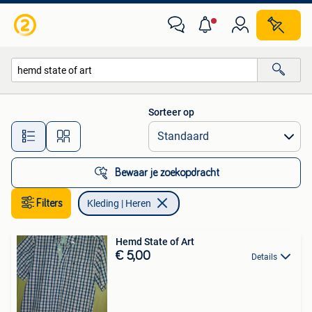
Kleding | Heren
Sorteer op
Alle afstanden…
Bewaar je zoekopdracht
Filters
Kleding | Heren
Hemd State of Art
€ 5,00
Details