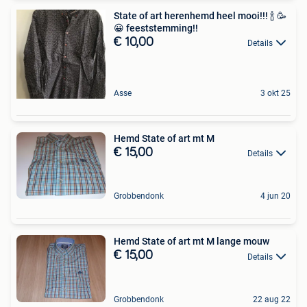
State of art herenhemd heel mooi!!! 🍾 🥳
😀 feeststemming!!
€ 10,00
Details
Asse
3 okt 25
Hemd State of art mt M
€ 15,00
Details
Grobbendonk
4 jun 20
Hemd State of art mt M lange mouw
€ 15,00
Details
Grobbendonk
22 aug 22