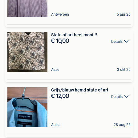
Antwerpen
5 apr 26
State of art heel mooi!!!
€ 10,00
Details
Asse
3 okt 25
Grijs/blauw hemd state of art
€ 12,00
Details
Aalst
28 aug 25