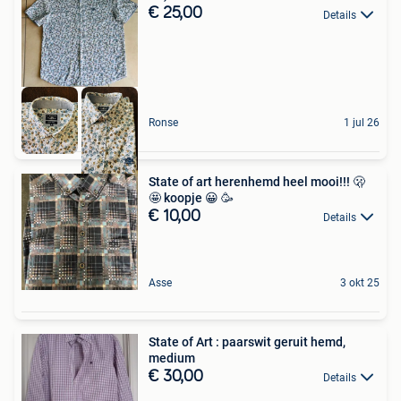
€ 25,00
Details
Ronse
1 jul 26
State of art herenhemd heel mooi!!! 🫢
🤩 koopje 😀 🥳
€ 10,00
Details
Asse
3 okt 25
State of Art : paarswit geruit hemd,
medium
€ 30,00
Details