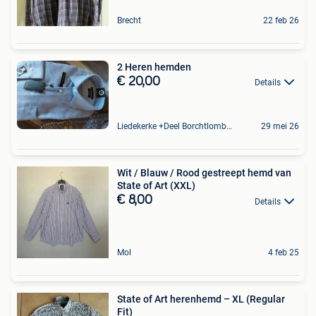
Brecht
22 feb 26
2 Heren hemden
€ 20,00
Details
Liedekerke +Deel Borchtlombeek
29 mei 26
Wit / Blauw / Rood gestreept hemd van
State of Art (XXL)
€ 8,00
Details
Mol
4 feb 25
State of Art herenhemd – XL (Regular
Fit)