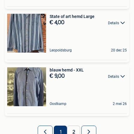
State of art hemd Large
€ 4,00
Details
Leopoldsburg
20 dec 25
blauw hemd - XXL
€ 9,00
Details
Oostkamp
2 mei 26
1
2