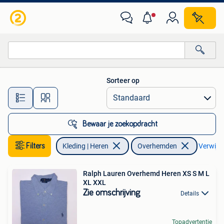
Overhemden
Sorteer op
Alle afstanden…
Bewaar je zoekopdracht
Filters
Kleding | Heren
Overhemden
Verwijder
Ralph Lauren Overhemd Heren XS S M L
XL XXL
Zie omschrijving
Details
Topadvertentie