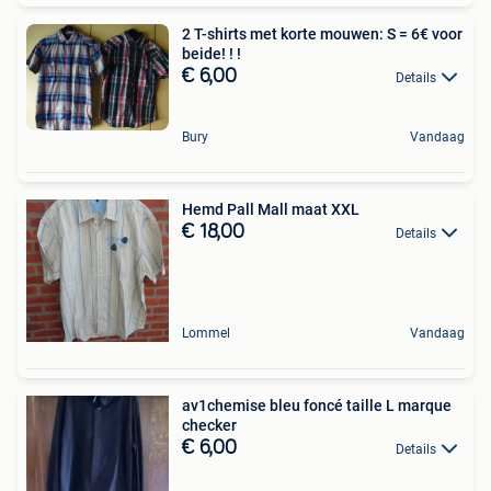
2 T-shirts met korte mouwen: S = 6€ voor
beide! ! !
€ 6,00
Details
Bury
Vandaag
Hemd Pall Mall maat XXL
€ 18,00
Details
Lommel
Vandaag
av1chemise bleu foncé taille L marque
checker
€ 6,00
Details