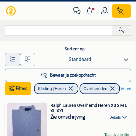
Overhemden
Sorteer op
Alle afstanden…
Bewaar je zoekopdracht
Filters
Kleding | Heren
Overhemden
Verwijder
Ralph Lauren Overhemd Heren XS S M L
XL XXL
Zie omschrijving
Details
Topadvertentie