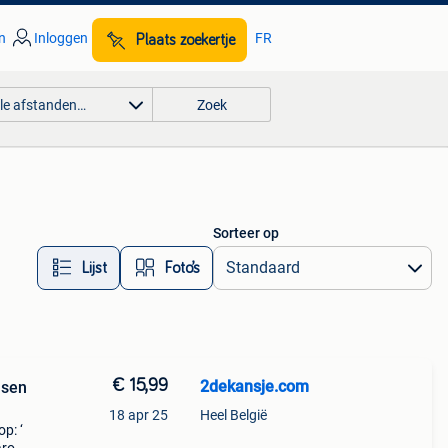
n
Inloggen
FR
Plaats zoekertje
lle afstanden…
Zoek
Sorteer op
Lijst
Foto’s
€ 15,99
2dekansje.com
usen
18 apr 25
Heel België
p: ‘