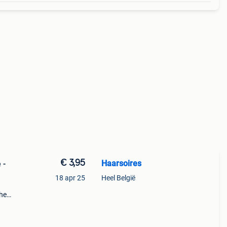
€ 3,95
Haarsoires
 -
18 apr 25
Heel België
che
ve.
ende