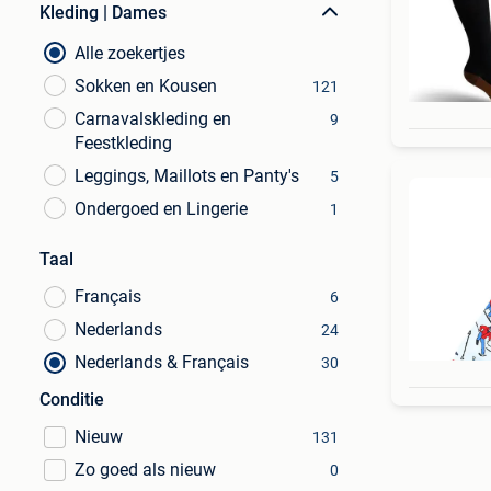
Kleding | Dames
Alle zoekertjes
Sokken en Kousen
121
Carnavalskleding en
9
Feestkleding
Leggings, Maillots en Panty's
5
Ondergoed en Lingerie
1
Taal
Français
6
Nederlands
24
Nederlands & Français
30
Conditie
Nieuw
131
Zo goed als nieuw
0