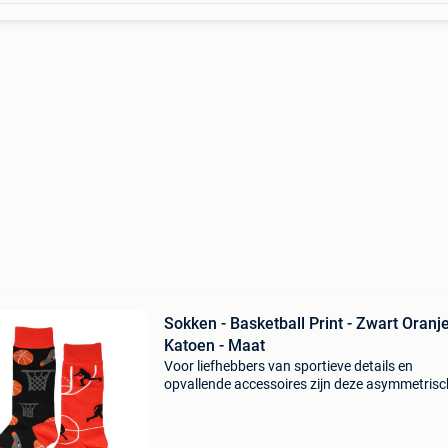
Sokken - Basketball Print - Zwart Oranje
Katoen - Maat
Voor liefhebbers van sportieve details en
opvallende accessoires zijn deze asymmetris
basketbal sokken zwart een absolute must-ha
Het unieke ontwerp combineert twee verschill
sokken tot één