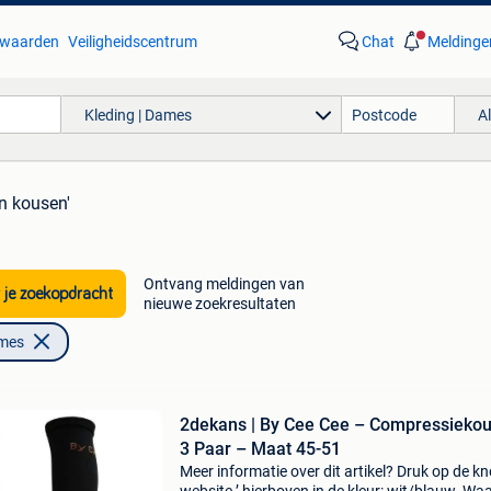
waarden
Veiligheidscentrum
Chat
Meldinge
Kleding | Dames
A
on kousen'
Ontvang meldingen van
 je zoekopdracht
nieuwe zoekresultaten
ames
2dekans | By Cee Cee – Compressieko
3 Paar – Maat 45-51
Meer informatie over dit artikel? Druk op de kno