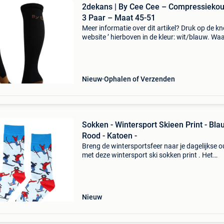
2dekans | By Cee Cee – Compressieko
3 Paar – Maat 45-51
Meer informatie over dit artikel? Druk op de kno
website ’ hierboven in de kleur: wit/blauw. W
bestellen bij 2dekansje.com? Voor 16:00 beste
morgen in huis binnen belgië. 1 Jaar garantie 
Nieuw
Ophalen of Verzenden
Sokken - Wintersport Skieen Print - Bla
Rood - Katoen -
Breng de wintersportsfeer naar je dagelijkse ou
met deze wintersport ski sokken print . Het
sportieve ontwerp en de frisse kleuren maken
sokken perfect voor iedereen die van skiën en
winterse
Nieuw