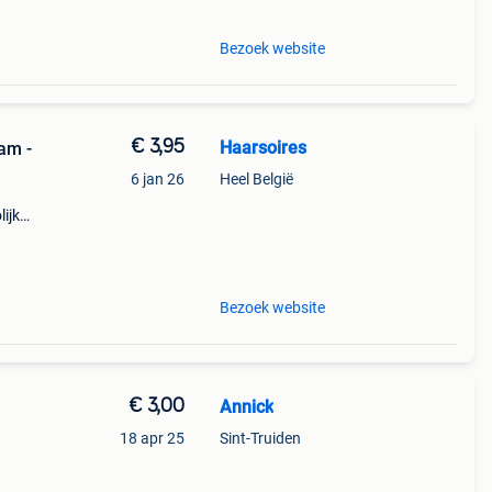
Bezoek website
€ 3,95
Haarsoires
am -
6 jan 26
Heel België
lijke
e
ze
Bezoek website
€ 3,00
Annick
18 apr 25
Sint-Truiden