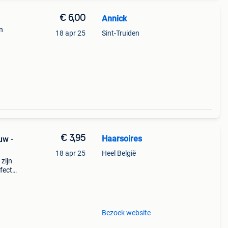
€ 6,00
Annick
n
18 apr 25
Sint-Truiden
€ 3,95
Haarsoires
uw -
18 apr 25
Heel België
zijn
fecte
e
tie
Bezoek website