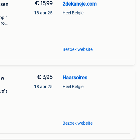
€ 15,99
2dekansje.com
usen
18 apr 25
Heel België
p: ‘
aarom
ld,
o
Bezoek website
€ 3,95
Haarsoires
uw
18 apr 25
Heel België
tfit
 deze
Bezoek website