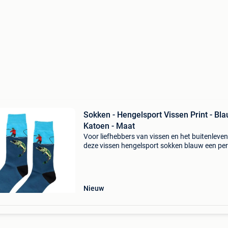
Sokken - Hengelsport Vissen Print - Bla
Katoen - Maat
Voor liefhebbers van vissen en het buitenleven 
deze vissen hengelsport sokken blauw een per
aanvulling op de sokkencollectie. Het sportiev
ontwerp met een herkenbare hengelsportsitua
gee
Nieuw