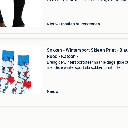
website ’ hierboven in de kleur: wit/blauw. W
bestellen bij 2dekansje.com? Voor 16:00 beste
morgen in huis binnen belgië. 1 Jaar garantie 
Nieuw
Ophalen of Verzenden
Sokken - Wintersport Skieen Print - Bla
Rood - Katoen -
Breng de wintersportsfeer naar je dagelijkse ou
met deze wintersport ski sokken print . Het
sportieve ontwerp en de frisse kleuren maken
sokken perfect voor iedereen die van skiën en
winterse
Nieuw