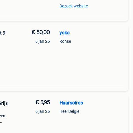
Bezoek website
€ 50,00
yoko
t 9
6 jan 26
Ronse
€ 3,95
Haarsoires
rijs
6 jan 26
Heel België
ven