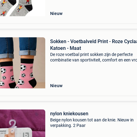
weerspiegelt de passie voor h
Nieuw
Sokken - Voetbalveld Print - Roze Cycla
Katoen - Maat
De roze voetbal print sokken zijn de perfecte
combinatie van sportiviteit, comfort en een vro
uitstraling. Met hun lichtroze basis, opvallend
voetbalprint en cyclaamroze accenten zijn de
sokke
Nieuw
nylon kniekousen
Beige nylon kousen tot aan de knie. Nieuw in
verpakking. 2 Paar