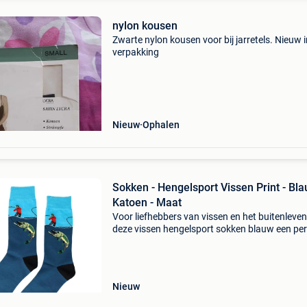
nylon kousen
Zwarte nylon kousen voor bij jarretels. Nieuw i
verpakking
Nieuw
Ophalen
Sokken - Hengelsport Vissen Print - Bla
Katoen - Maat
Voor liefhebbers van vissen en het buitenleven 
deze vissen hengelsport sokken blauw een per
aanvulling op de sokkencollectie. Het sportiev
ontwerp met een herkenbare hengelsportsitua
gee
Nieuw