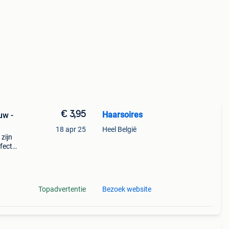
€ 3,95
Haarsoires
uw -
18 apr 25
Heel België
zijn
fecte
e
tie
Topadvertentie
Bezoek website