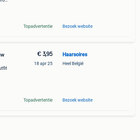
aarom
ld,
o
Topadvertentie
Bezoek website
€ 3,95
Haarsoires
uw
18 apr 25
Heel België
tfit
 deze
Topadvertentie
Bezoek website