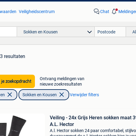
waarden
Veiligheidscentrum
Chat
Meldinge
Sokken en Kousen
A
3 resultaten
Ontvang meldingen van
 je zoekopdracht
nieuwe zoekresultaten
ren
Sokken en Kousen
Verwijder filters
Veiling - 24x Grijs Heren sokken maat 39-42
A.L. Hector
A.l. Hector sokken 24 paar comfortabel, stijlvo