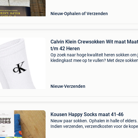
Nieuw
Ophalen of Verzenden
Calvin Klein Crewsokken Wit maat Maat
t/m 42 Heren
Op zoek naar hoge kwaliteit heren sokken om 
kledingkast mee op te vullen? Met deze sokke
calvin klein heb je altijd een goed sokken in hui
calvin klein crewsokken wit is heel geschikt!cal
Nieuw
Verzenden
Kousen Happy Socks maat 41-46
Nieuw paar sokken. Ophalen in halle of elders.
Indien verzenden, verzendkosten voor de kope