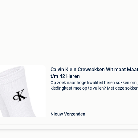
Calvin Klein Crewsokken Wit maat Maat
t/m 42 Heren
Op zoek naar hoge kwaliteit heren sokken om 
kledingkast mee op te vullen? Met deze sokke
calvin klein heb je altijd een goed sokken in hui
calvin klein crewsokken wit is heel geschikt!cal
Nieuw
Verzenden