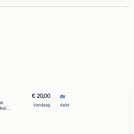
€ 20,00
ds
ph
Vandaag
Aalst
lvol –
alph
s: