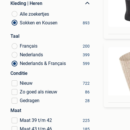
Kleding | Heren
Alle zoekertjes
Sokken en Kousen
893
Taal
Français
200
Nederlands
399
Nederlands & Français
599
Conditie
Nieuw
722
Zo goed als nieuw
86
Gedragen
28
Maat
Maat 39 t/m 42
225
Maat 43 t/m 46
185