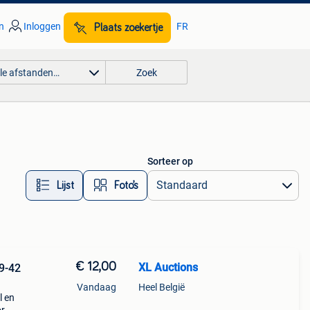
n
Inloggen
FR
Plaats zoekertje
lle afstanden…
Zoek
Sorteer op
Lijst
Foto’s
€ 12,00
XL Auctions
Vandaag
Heel België
l en