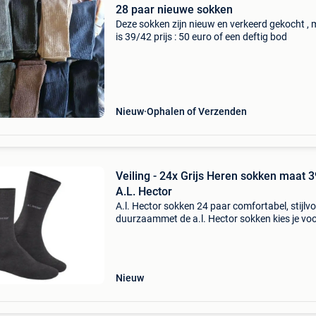
28 paar nieuwe sokken
Deze sokken zijn nieuw en verkeerd gekocht ,
is 39/42 prijs : 50 euro of een deftig bod
Nieuw
Ophalen of Verzenden
Veiling - 24x Grijs Heren sokken maat 39-42
A.L. Hector
A.l. Hector sokken 24 paar comfortabel, stijlvo
duurzaammet de a.l. Hector sokken kies je vo
dagelijks comfort en kwaliteit. Deze set van 9 
sokken is gemaakt van een hoogwaardige
katoenmix
Nieuw