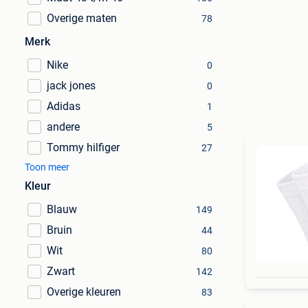
Overige maten
78
Merk
Nike
0
jack jones
0
Adidas
1
andere
5
Tommy hilfiger
27
Toon meer
Kleur
Blauw
149
Bruin
44
Wit
80
Zwart
142
Overige kleuren
83