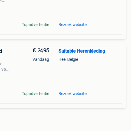
or
paar
Topadvertentie
Bezoek website
€ 24,95
Suitable Herenkleding
d
Vandaag
Heel België
je
n van
alke
ikt!
Topadvertentie
Bezoek website