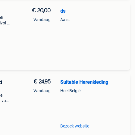
€ 20,00
ds
ph
Vandaag
Aalst
lvol –
alph
s:
€ 24,95
Suitable Herenkleding
d
Vandaag
Heel België
je
n van
alke
ikt!
Bezoek website