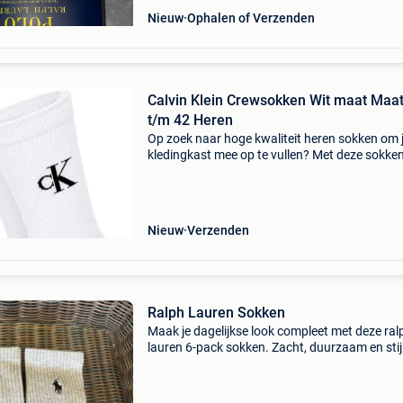
Nieuw
Ophalen of Verzenden
Calvin Klein Crewsokken Wit maat Maat
t/m 42 Heren
Op zoek naar hoge kwaliteit heren sokken om 
kledingkast mee op te vullen? Met deze sokke
calvin klein heb je altijd een goed sokken in hui
calvin klein crewsokken wit is heel geschikt!cal
Nieuw
Verzenden
Ralph Lauren Sokken
Maak je dagelijkse look compleet met deze ral
lauren 6-pack sokken. Zacht, duurzaam en stij
een must-have voor elke garderobe. ✔️ Merk: r
lauren ✔️ staat: nieuw ✔️ inhoud: 6 paar ✔️ prij