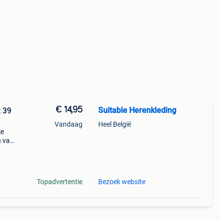
€ 14,95
Suitable Herenkleding
 39
Vandaag
Heel België
je
n van
s. De
Topadvertentie
Bezoek website