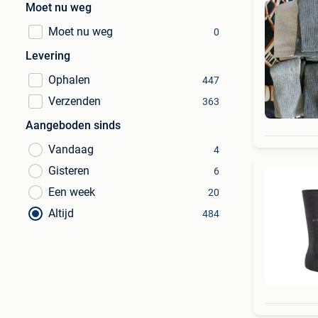
Moet nu weg
Moet nu weg
0
Levering
Ophalen
447
Verzenden
363
Aangeboden sinds
Vandaag
4
Gisteren
6
Een week
20
Altijd
484