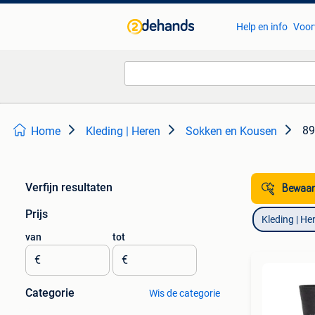
Help en info
Voor
89
Home
Kleding | Heren
Sokken en Kousen
Verfijn resultaten
Bewaar
Prijs
Kleding | He
van
tot
€
€
Categorie
Wis de categorie