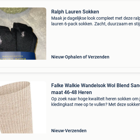
Ralph Lauren Sokken
Maak je dagelijkse look compleet met deze ral
lauren 6-pack sokken. Zacht, duurzaam en stij
een must-have voor elke garderobe. ✔️ Merk: r
lauren ✔️ staat: nieuw ✔️ inhoud: 6 paar ✔️ prij
Nieuw
Ophalen of Verzenden
Falke Walkie Wandelsok Wol Blend San
maat 46-48 Heren
Op zoek naar hoge kwaliteit heren sokken om 
kledingkast mee op te vullen? Met deze sokke
falke heb je altijd een goed sokken in huis. De f
walkie wandelsok wol blend sand is heel gesch
Nieuw
Verzenden