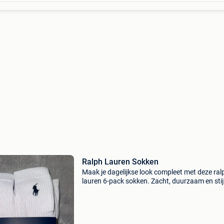
Ralph Lauren Sokken
Maak je dagelijkse look compleet met deze ral
lauren 6-pack sokken. Zacht, duurzaam en stij
een must-have voor elke garderobe. ✔️ Merk: r
lauren ✔️ staat: nieuw ✔️ inhoud: 6 paar ✔️ prij