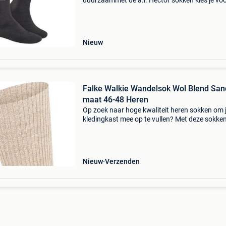
duurzaammet de a.l. Hector sokken kies je vo
dagelijks comfort en kwaliteit. Deze set van 9 
sokken is gemaakt van een hoogwaardige
katoenmix
Nieuw
Falke Walkie Wandelsok Wol Blend San
maat 46-48 Heren
Op zoek naar hoge kwaliteit heren sokken om 
kledingkast mee op te vullen? Met deze sokke
falke heb je altijd een goed sokken in huis. De f
walkie wandelsok wol blend sand is heel gesch
Nieuw
Verzenden