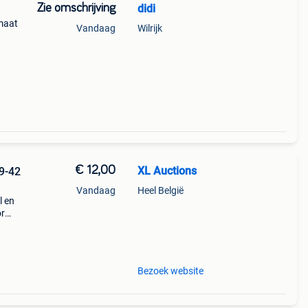
Zie omschrijving
didi
 maat
Vandaag
Wilrijk
€ 12,00
XL Auctions
Vandaag
Heel België
l en
or
paar
Bezoek website