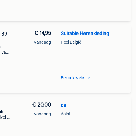
€ 14,95
Suitable Herenkleding
 39
Vandaag
Heel België
je
n van
s. De
Bezoek website
€ 20,00
ds
ph
Vandaag
Aalst
lvol –
alph
s: