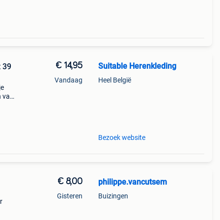
€ 14,95
Suitable Herenkleding
 39
Vandaag
Heel België
je
n van
s. De
Bezoek website
€ 8,00
philippe.vancutsem
Gisteren
Buizingen
r