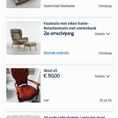
Gistel+Deel Westkerke
Vandaag
Fauteuils met eiken frame -
Relaxfauteuils met voetenbank
Zie omschrijving
Details
Bezoek website
Vandaag
Stoel x5
€ 50,00
Details
Lier
26 jul 26
40 oude cafe stoelen / prijs per stoel