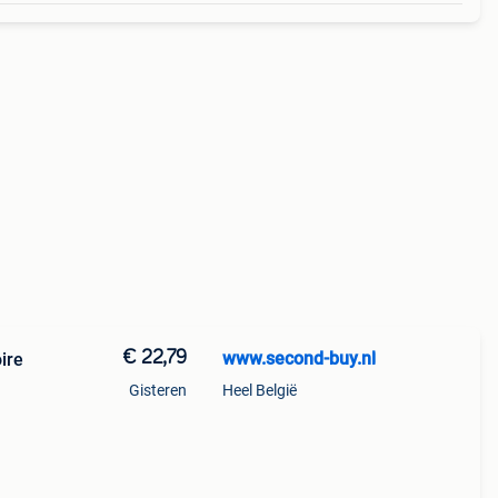
€ 22,79
www.second-buy.nl
ire
Gisteren
Heel België
fel is