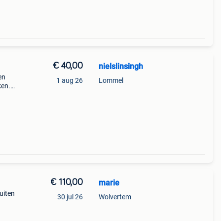
€ 40,00
nielslinsingh
en
1 aug 26
Lommel
ken.
€ 110,00
marie
buiten
30 jul 26
Wolvertem