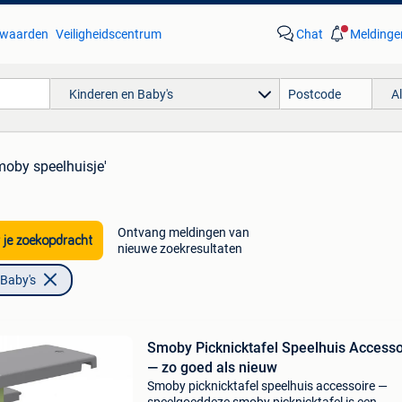
waarden
Veiligheidscentrum
Chat
Meldinge
Kinderen en Baby's
A
moby speelhuisje'
Ontvang meldingen van
 je zoekopdracht
nieuwe zoekresultaten
 Baby's
Smoby Picknicktafel Speelhuis Accesso
— zo goed als nieuw
Smoby picknicktafel speelhuis accessoire —