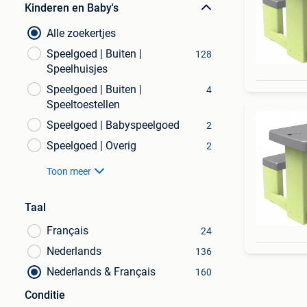
Kinderen en Baby's
Alle zoekertjes
Speelgoed | Buiten |
128
Speelhuisjes
Speelgoed | Buiten |
4
Speeltoestellen
Speelgoed | Babyspeelgoed
2
Speelgoed | Overig
2
Toon meer
Taal
Français
24
Nederlands
136
Nederlands & Français
160
Conditie