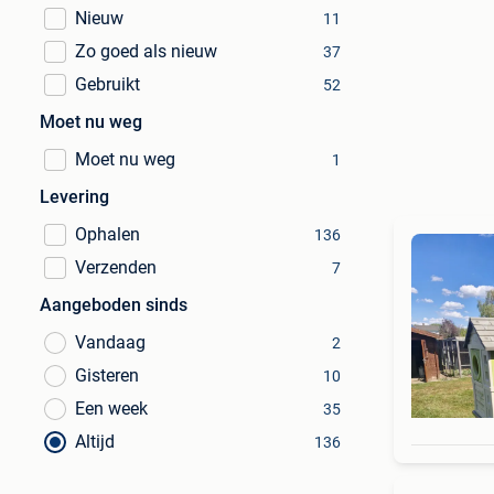
Nieuw
11
Zo goed als nieuw
37
Gebruikt
52
Moet nu weg
Moet nu weg
1
Levering
Ophalen
136
Verzenden
7
Aangeboden sinds
Vandaag
2
Gisteren
10
Een week
35
Altijd
136