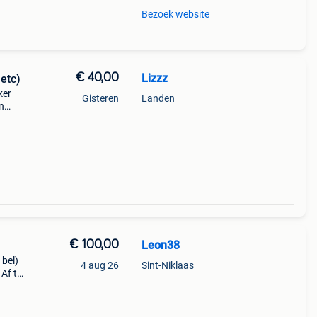
Bezoek website
€ 40,00
Lizzz
etc)
ker
Gisteren
Landen
n
n
€ 100,00
Leon38
bel)
4 aug 26
Sint-Niklaas
Af te