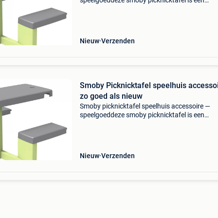
speelgoeddeze smoby picknicktafel is een
accessoire voor speelhuizen, geschikt voor
kinderen die graag buiten spelen. De picknickta
ontworpen om aan sp
Nieuw
Verzenden
Smoby Picknicktafel speelhuis accesso
zo goed als nieuw
Smoby picknicktafel speelhuis accessoire —
speelgoeddeze smoby picknicktafel is een
accessoire voor het smoby chef house en gar
house speelhuis, bedoeld om het speelplezier 
te vergroten. De
Nieuw
Verzenden