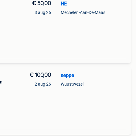
€ 50,00
HE
3 aug 26
Mechelen-Aan-De-Maas
€ 100,00
seppe
en
2 aug 26
Wuustwezel