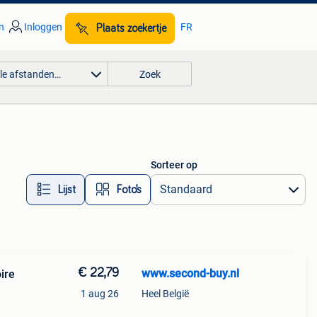
n
Inloggen
FR
Plaats zoekertje
lle afstanden…
Zoek
Sorteer op
Lijst
Foto’s
€ 22,79
www.second-buy.nl
ire
1 aug 26
Heel België