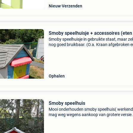
Nieuw
Verzenden
Smoby speelhuisje + accessoires (eten 
Smoby speelhuisje in gebruikte staat, maar ze
nog goed bruikbaar. (O.a. Kraan afgebroken e
kassascherm sluit niet goed meer) kan nog ee
poetsbeurt gebruiken. Enkel ophalen
Ophalen
Smoby speelhuis
Mooi onderhouden smoby speelhuis( werkend 
mag weg wegens aankoop van grotere versie. 
halen sint-niklaas