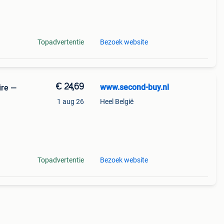
fel is
Topadvertentie
Bezoek website
€ 24,69
www.second-buy.nl
ire —
1 aug 26
Heel België
den
buiten
Topadvertentie
Bezoek website