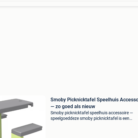
Smoby Picknicktafel Speelhuis Accesso
— zo goed als nieuw
Smoby picknicktafel speelhuis accessoire —
speelgoeddeze smoby picknicktafel is een
accessoire voor speelhuizen, geschikt voor
kinderen die graag buiten spelen. De picknickta
ontworpen om aan sp