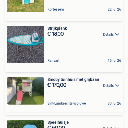
Kortessem
22 jul 26
Strijkplank
€ 18,00
Details
Ransart
15 jul 26
Smoby tuinhuis met glijbaan
€ 170,00
Details
Sint-Lambrechts-Woluwe
30 jul 26
Speelhuisje