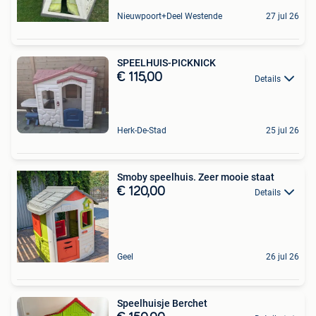
Nieuwpoort+Deel Westende
27 jul 26
SPEELHUIS-PICKNICK
€ 115,00
Details
Herk-De-Stad
25 jul 26
Smoby speelhuis. Zeer mooie staat
€ 120,00
Details
Geel
26 jul 26
Speelhuisje Berchet