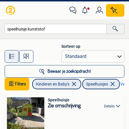
Speelgoed | Buiten | Speelhuisjes
Sorteer op
Alle afstanden…
Bewaar je zoekopdracht
Filters
Kinderen en Baby's
Speelhuisjes
Verwi
Speelhuisje
Zie omschrijving
Details