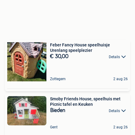
Feber Fancy House speelhuisje
Urenlang speelplezier
€ 30,00
Details
Zottegem
2 aug 26
Smoby Friends House, speelhuis met
Picnic tafel en Keuken
Bieden
Details
Gent
2 aug 26