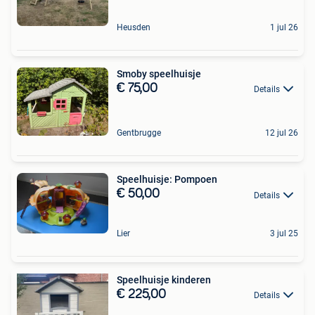
Heusden
1 jul 26
Smoby speelhuisje
€ 75,00
Details
Gentbrugge
12 jul 26
Speelhuisje: Pompoen
€ 50,00
Details
Lier
3 jul 25
Speelhuisje kinderen
€ 225,00
Details