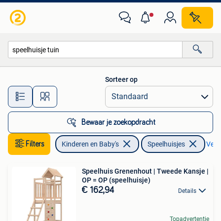
Speelgoed | Buiten | Speelhuisjes
Sorteer op
Alle afstanden…
Bewaar je zoekopdracht
Filters
Kinderen en Baby's
Speelhuisjes
Verwi
Speelhuis Grenenhout | Tweede Kansje |
OP = OP (speelhuisje)
€ 162,94
Details
Topadvertentie