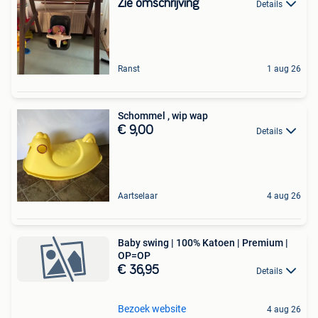
Zie omschrijving
Details
Ranst
1 aug 26
Schommel , wip wap
€ 9,00
Details
Aartselaar
4 aug 26
Baby swing | 100% Katoen | Premium |
OP=OP
€ 36,95
Details
Bezoek website
4 aug 26