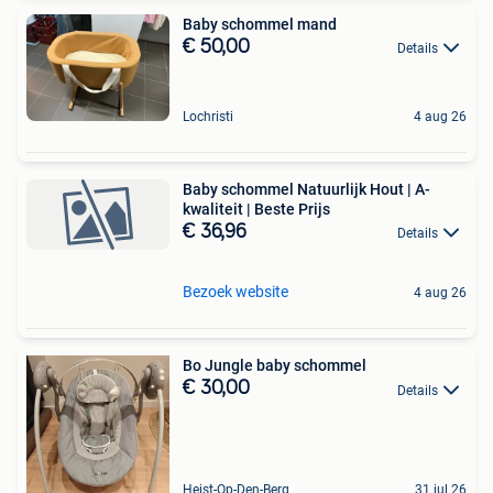
Baby schommel mand
€ 50,00
Details
Lochristi
4 aug 26
Baby schommel Natuurlijk Hout | A-
kwaliteit | Beste Prijs
€ 36,96
Details
Bezoek website
4 aug 26
Bo Jungle baby schommel
€ 30,00
Details
Heist-Op-Den-Berg
31 jul 26