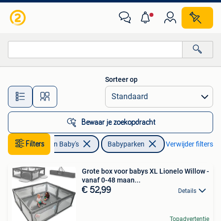
Babyparken
Sorteer op
Alle afstanden…
Bewaar je zoekopdracht
Kinderen en Baby's
Filters
Babyparken
Verwijder filters
Grote box voor babys XL Lionelo Willow -
vanaf 0-48 maan...
€ 52,99
Details
Topadvertentie