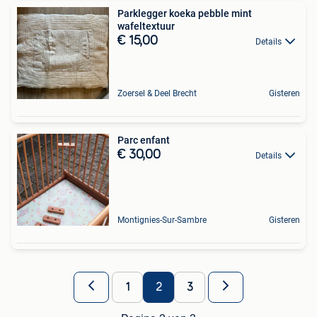
Parklegger koeka pebble mint
wafeltextuur
€ 15,00
Details
Zoersel & Deel Brecht
Gisteren
Parc enfant
€ 30,00
Details
Montignies-Sur-Sambre
Gisteren
1
2
3