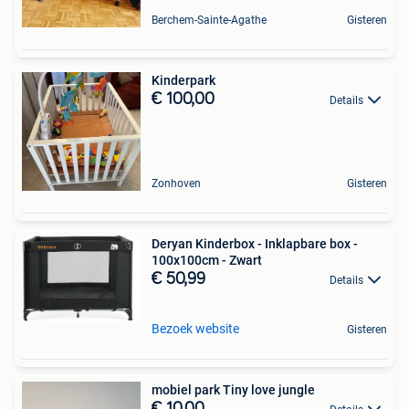
Berchem-Sainte-Agathe
Gisteren
Kinderpark
€ 100,00
Details
Zonhoven
Gisteren
Deryan Kinderbox - Inklapbare box -
100x100cm - Zwart
€ 50,99
Details
Bezoek website
Gisteren
mobiel park Tiny love jungle
€ 10,00