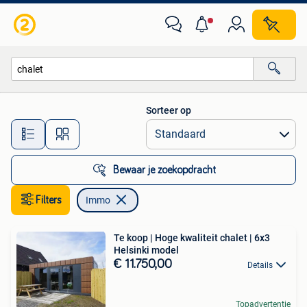
Immo
Sorteer op
Alle afstanden…
Bewaar je zoekopdracht
Filters
Immo
Te koop | Hoge kwaliteit chalet | 6x3
Helsinki model
€ 11.750,00
Details
Topadvertentie