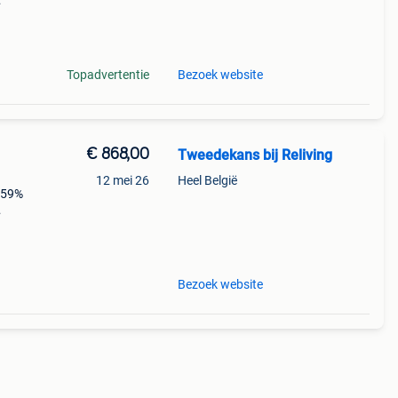
Topadvertentie
Bezoek website
€ 868,00
Tweedekans bij Reliving
12 mei 26
Heel België
: 59%
Bezoek website