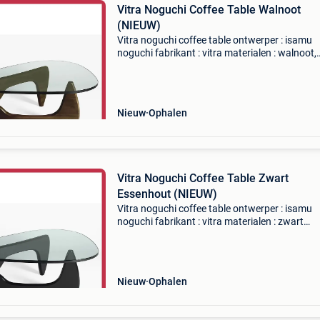
Vitra Noguchi Coffee Table Walnoot
(NIEUW)
Vitra noguchi coffee table ontwerper : isamu
noguchi fabrikant : vitra materialen : walnoot,
glazen blad conditie : nieuw, ongebruikt en in 
voorraad : 1 garantie : 2 jaar technische garan
refe
Nieuw
Ophalen
Vitra Noguchi Coffee Table Zwart
Essenhout (NIEUW)
Vitra noguchi coffee table ontwerper : isamu
noguchi fabrikant : vitra materialen : zwart
essenhout, glazen blad conditie : nieuw, ongeb
en in doos voorraad : 1 garantie : 2 jaar techn
garan
Nieuw
Ophalen