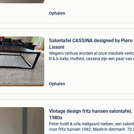
vitra, met
Ophalen
Salontafel CASSINA designed by Piero
Lissoni
Wegens verhuis worden al onze meubels verko
B & b italia, molteni, cassina zijn een paar van
designermerken. Stoelen vitra eames dsr,
verlichting artemide... Salontafel cassina ital
d
Ophalen
Vintage design fritz hansen salontafel,
1980s
Peter hvidt & orla mølgaard nielsen, een salont
voor fritz hansen 1982. Made in denmark. 70 