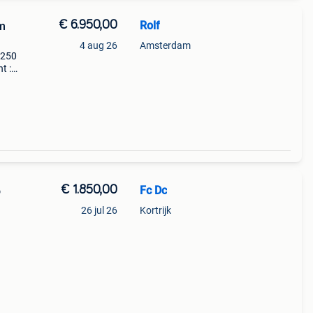
€ 6.950,00
Rolf
m
4 aug 26
Amsterdam
 250
t :
€ 1.850,00
Fc Dc
o
26 jul 26
Kortrijk
 in
 38cm