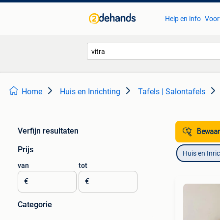
Help en info
Voor
Home
Huis en Inrichting
Tafels | Salontafels
Verfijn resultaten
Bewaar
Prijs
Huis en Inri
van
tot
€
€
Categorie