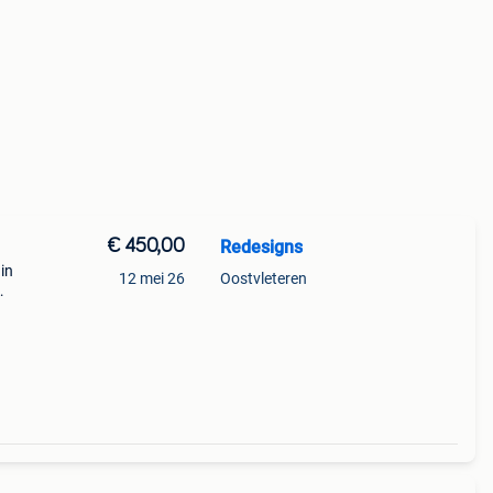
€ 450,00
Redesigns
 in
12 mei 26
Oostvleteren
 nieuw
r g