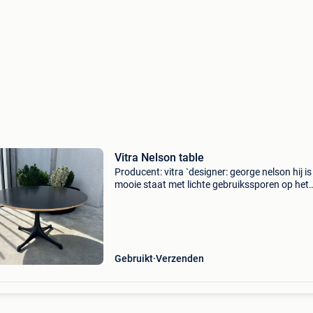
Vitra Nelson table
Producent: vitra `designer: george nelson hij is
mooie staat met lichte gebruikssporen op het
tafelblad (krasjes…) prijs is 450 euro per stuk
kost hij 1150 euro hij wordt op heden niet mee
Gebruikt
Verzenden