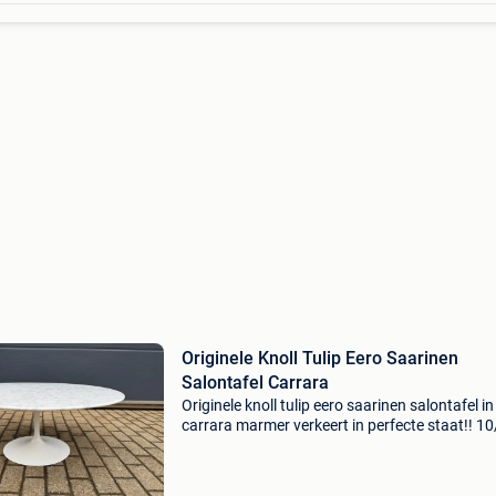
Originele Knoll Tulip Eero Saarinen
Salontafel Carrara
Originele knoll tulip eero saarinen salontafel in
carrara marmer verkeert in perfecte staat!! 1
Gemerkt onderin! Diameter: 91cm hoogte: 38
nieuwprijs: 3085 euro kan geleverd worden de 
stud