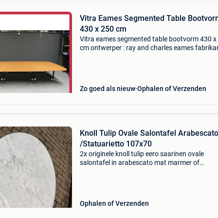
Vitra Eames Segmented Table Bootvor
430 x 250 cm
Vitra eames segmented table bootvorm 430 x
cm ontwerper : ray and charles eames fabrikan
vitra materialen : eiken fineer, chromen frame
conditie : uitstekende staat opties: 2 maal luxe
kabeldoo
Zo goed als nieuw
Ophalen of Verzenden
Knoll Tulip Ovale Salontafel Arabescat
/Statuarietto 107x70
2x originele knoll tulip eero saarinen ovale
salontafel in arabescato mat marmer of
statuarietto glanzend in 10/10 staat! Verkeert
topstaat!! Diameter blad: 107x70cm hoogte:
dit betreft de zel
Ophalen of Verzenden