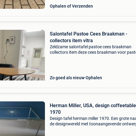
Ophalen of Verzenden
Salontafel Pastoe Cees Braakman -
collectors item vitra
Zeldzame salontafel pastoe cees braakman
collectors item deze cees braakman voor pas
salontafel, uit de jaren 50, valt op door zijn un
niervormige berkenhouten blad en zwarte drie
Goede st
Zo goed als nieuw
Ophalen
Herman Miller, USA, design coffeetable
1970
Design tafel herman miller 1970. Een grote na
de designwereld met toonaangevende ontwer
Deze coffeetable is ontworpen door bruno
limberger als onderdeel van de converta serie 