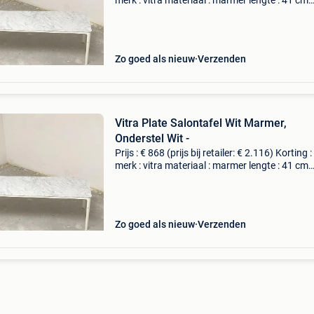
merk : vitra materiaal : marmer lengte : 41 cm
breedte : 113 cm hoogte : 37 cm levering : zelf
ophalen of thuisbezorging mogelijk. B
Zo goed als nieuw
Verzenden
Vitra Plate Salontafel Wit Marmer,
Onderstel Wit -
Prijs : € 868 (prijs bij retailer: € 2.116) Korting 
merk : vitra materiaal : marmer lengte : 41 cm
breedte : 113 cm hoogte : 37 cm levering : zelf
ophalen of thuisbezorging mogelijk. B
Zo goed als nieuw
Verzenden