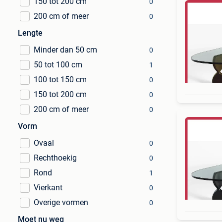
150 tot 200 cm
0
200 cm of meer
0
Lengte
Minder dan 50 cm
0
50 tot 100 cm
1
100 tot 150 cm
0
150 tot 200 cm
0
200 cm of meer
0
Vorm
Ovaal
0
Rechthoekig
0
Rond
1
Vierkant
0
Overige vormen
0
Moet nu weg