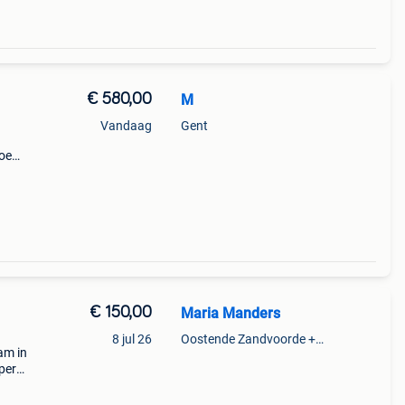
€ 580,00
M
Vandaag
Gent
toe
ieke
poot.
€ 150,00
Maria Manders
8 jul 26
Oostende Zandvoorde +Oostende
am in
pers.
voor