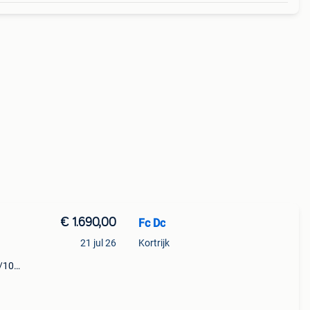
€ 1.690,00
Fc Dc
21 jul 26
Kortrijk
0/10
cm
knoll