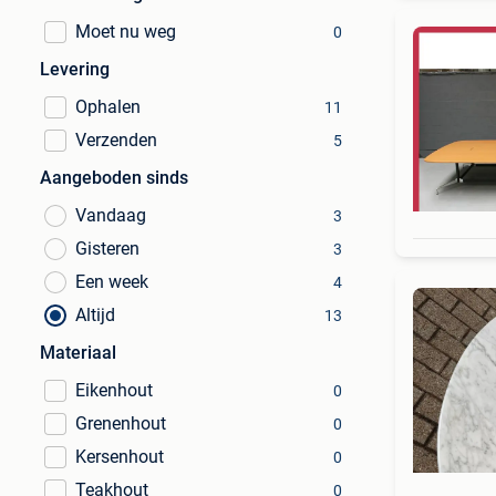
Moet nu weg
0
Levering
Ophalen
11
Verzenden
5
Aangeboden sinds
Vandaag
3
Gisteren
3
Een week
4
Altijd
13
Materiaal
Eikenhout
0
Grenenhout
0
Kersenhout
0
Teakhout
0