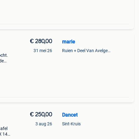
€ 280,00
marie
31 mei 26
Ruien + Deel Van Avelgem En Waarmaarde
cht.
 de
iaanse
€ 250,00
Dancet
3 aug 26
Sint-Kruis
afel
X 140