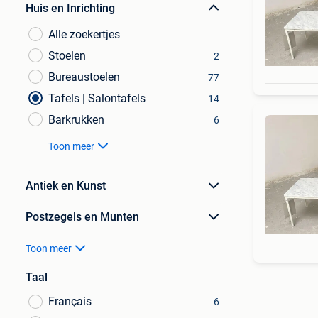
Huis en Inrichting
Alle zoekertjes
Stoelen
2
Bureaustoelen
77
Tafels | Salontafels
14
Barkrukken
6
Toon meer
Antiek en Kunst
Postzegels en Munten
Toon meer
Taal
Français
6