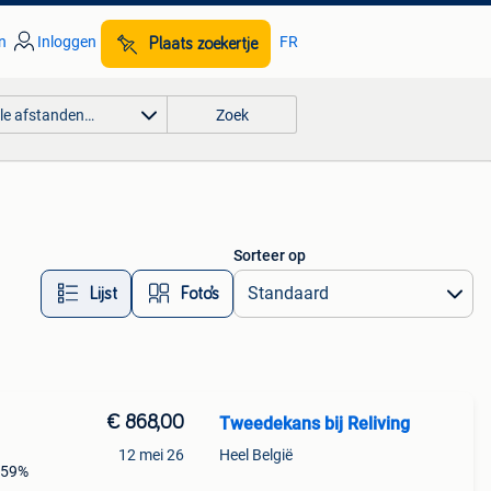
n
Inloggen
FR
Plaats zoekertje
lle afstanden…
Zoek
Sorteer op
Lijst
Foto’s
€ 868,00
Tweedekans bij Reliving
12 mei 26
Heel België
: 59%