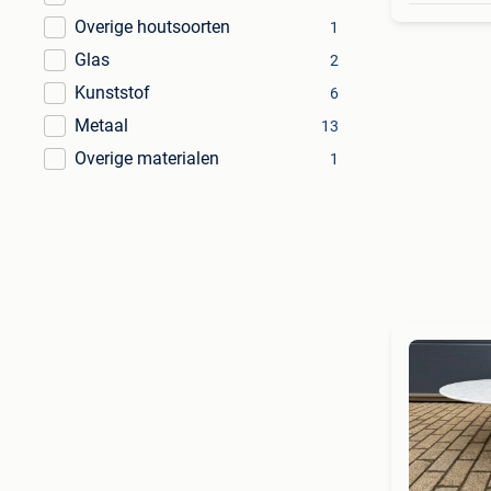
Overige houtsoorten
1
Glas
2
Kunststof
6
Metaal
13
Overige materialen
1