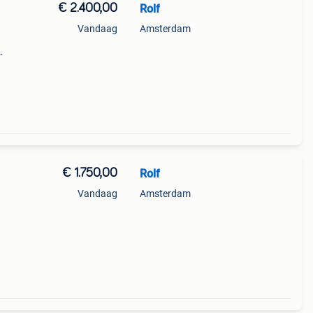
€ 2.400,00
Rolf
Vandaag
Amsterdam
doos
tie
€ 1.750,00
Rolf
Vandaag
Amsterdam
ruikt
ische