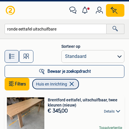
Huis en Inrichting
Sorteer op
Alle afstanden…
Bewaar je zoekopdracht
Filters
Huis en Inrichting
Brentford eettafel, uitschuifbaar, twee
kleuren (nieuw)
€ 345,00
Details
Topadvertentie