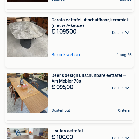
Cerata eettafel uitschuifbaar, keramiek
(nieuw, A-keuze)
€ 1.095,00
Details
Bezoek website
1 aug 26
Deens design uitschuifbare eettafel –
Am Møbler 70s
€ 995,00
Details
Oosterhout
Gisteren
Houten eettafel
€ 100,00
Details