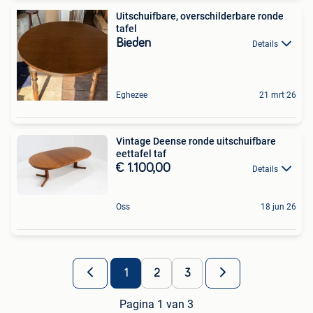
Uitschuifbare, overschilderbare ronde
tafel
Bieden
Details
Eghezee
21 mrt 26
Vintage Deense ronde uitschuifbare
eettafel taf
€ 1.100,00
Details
Oss
18 jun 26
1
2
3
Pagina 1 van 3