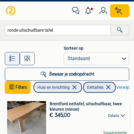
Tafels | Eettafels
Sorteer op
Alle afstanden…
Bewaar je zoekopdracht
Filters
Huis en Inrichting
Eettafels
Verwijder 
Brentford eettafel, uitschuifbaar, twee
kleuren (nieuw)
€ 345,00
Details
Topadvertentie