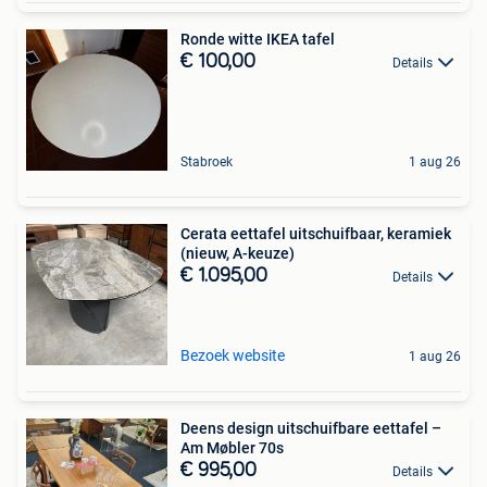
Ronde witte IKEA tafel
€ 100,00
Details
Stabroek
1 aug 26
Cerata eettafel uitschuifbaar, keramiek
(nieuw, A-keuze)
€ 1.095,00
Details
Bezoek website
1 aug 26
Deens design uitschuifbare eettafel –
Am Møbler 70s
€ 995,00
Details