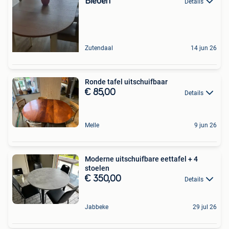
Bieden
Details
Zutendaal
14 jun 26
Ronde tafel uitschuifbaar
€ 85,00
Details
Melle
9 jun 26
Moderne uitschuifbare eettafel + 4
stoelen
€ 350,00
Details
Jabbeke
29 jul 26