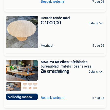
Bezoek website
7 aug 26
Houten ronde tafel
€ 1.000,00
Details
Meerhout
5 aug 26
MAATWERK eiken tafelbladen
bureaublad | Tafels | Deens ovaal
Zie omschrijving
Details
Volledig maatwerk!
Bezoek website
5 aug 26