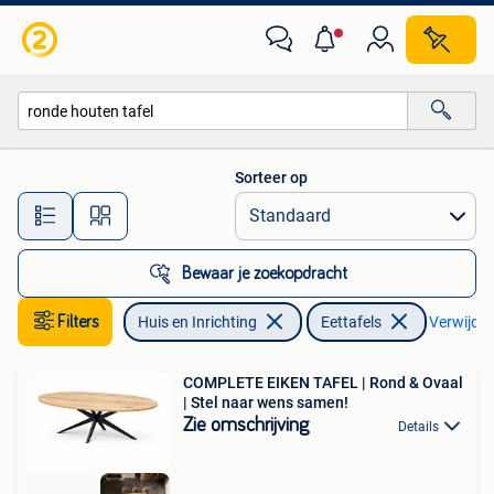
Tafels | Eettafels
Sorteer op
Alle afstanden…
Bewaar je zoekopdracht
Filters
Huis en Inrichting
Eettafels
Verwijder 
COMPLETE EIKEN TAFEL | Rond & Ovaal
| Stel naar wens samen!
Zie omschrijving
Details