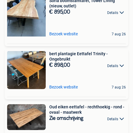
Soria boomstamtafel, Tower Living
(nieuw, outlet)
€ 895,00
Details
Bezoek website
7 aug 26
bert plantagie Eettafel Trinity -
Ongebruikt
€ 898,00
Details
Bezoek website
7 aug 26
Oud eiken eettafel - rechthoekig - rond -
ovaal - maatwerk
Zie omschrijving
Details