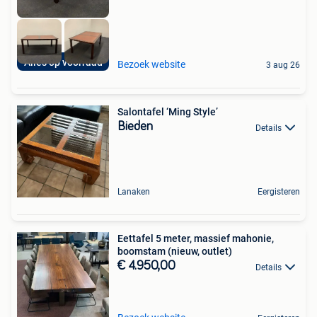
Alles op voorraad
Bezoek website
3 aug 26
Salontafel ‘Ming Style’
Bieden
Details
Lanaken
Eergisteren
Eettafel 5 meter, massief mahonie,
boomstam (nieuw, outlet)
€ 4.950,00
Details