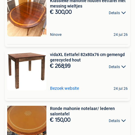
Klassieke mahonie houten eettafel met
messing wieltjes
€ 300,00
Details
Ninove
24 jul 26
vidaXL Eettafel 82x80x76 cm gemengd
gerecycled hout
€ 268,99
Details
Bezoek website
24 jul 26
Ronde mahonie notelaar/ lederen
salontafel
€ 150,00
Details