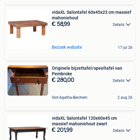
vidaXL Salontafel 60x45x23 cm massief
mahoniehout
€ 58,99
Details
Bezoek website
17 jul 26
Originele bijzettafel/speeltafel van
Pembroke
€ 280,00
Details
Sint-Agatha-Berchem
2 aug 26
vidaXL Salontafel 120x60x45 cm
massief mahoniehout zwart
€ 201,99
Details