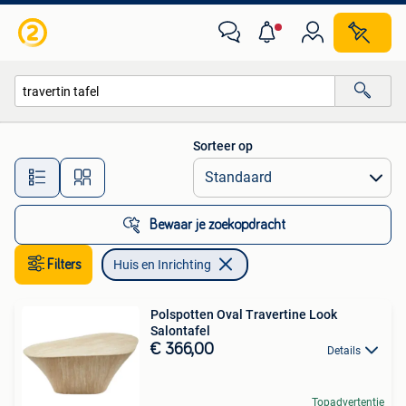
Huis en Inrichting
Sorteer op
Alle afstanden…
Bewaar je zoekopdracht
Filters
Huis en Inrichting
Polspotten Oval Travertine Look
Salontafel
€ 366,00
Details
Topadvertentie