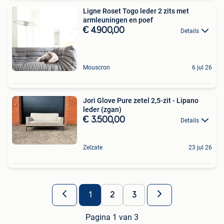
Ligne Roset Togo leder 2 zits met
armleuningen en poef
€ 4.900,00
Details
Mouscron
6 jul 26
Jori Glove Pure zetel 2,5-zit - Lipano
leder (zgan)
€ 3.500,00
Details
Zelzate
23 jul 26
1
2
3
Pagina 1 van 3