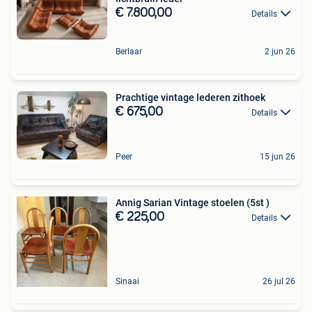
€ 7.800,00
Details
Berlaar
2 jun 26
Prachtige vintage lederen zithoek
€ 675,00
Details
Peer
15 jun 26
Annig Sarian Vintage stoelen (5st )
€ 225,00
Details
Sinaai
26 jul 26