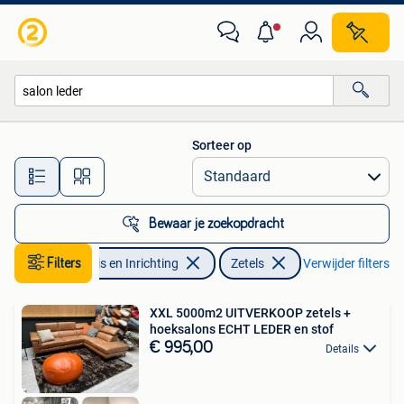
Zetels | Zetels
Sorteer op
Alle afstanden…
Bewaar je zoekopdracht
Filters
Huis en Inrichting
Zetels
Verwijder filters
XXL 5000m2 UITVERKOOP zetels +
hoeksalons ECHT LEDER en stof
€ 995,00
Details