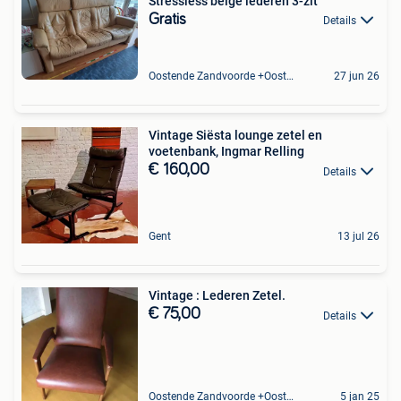
Stressless beige lederen 3-zit
Gratis
Details
Oostende Zandvoorde +Oostende
27 jun 26
Vintage Siësta lounge zetel en
voetenbank, Ingmar Relling
€ 160,00
Details
Gent
13 jul 26
Vintage : Lederen Zetel.
€ 75,00
Details
Oostende Zandvoorde +Oostende
5 jan 25