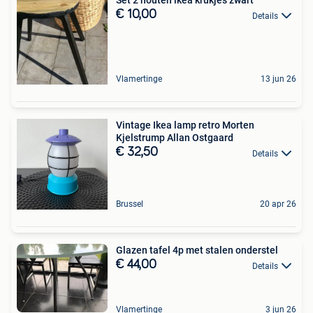
Set 2 houten ikea krukjes zwart
€ 10,00
Details
Vlamertinge
13 jun 26
Vintage Ikea lamp retro Morten
Kjelstrump Allan Ostgaard
€ 32,50
Details
Brussel
20 apr 26
Glazen tafel 4p met stalen onderstel
€ 44,00
Details
Vlamertinge
3 jun 26