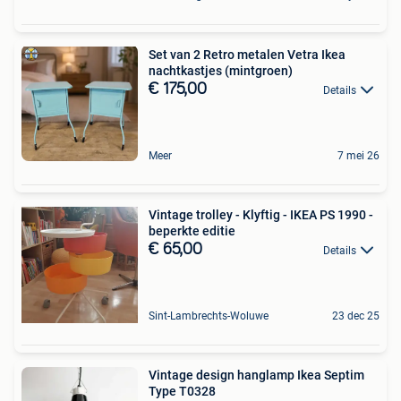
Set van 2 Retro metalen Vetra Ikea
nachtkastjes (mintgroen)
€ 175,00
Details
Meer
7 mei 26
Vintage trolley - Klyftig - IKEA PS 1990 -
beperkte editie
€ 65,00
Details
Sint-Lambrechts-Woluwe
23 dec 25
Vintage design hanglamp Ikea Septim
Type T0328