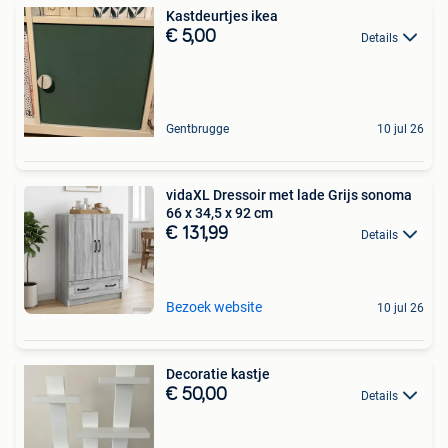
Kastdeurtjes ikea
€ 5,00
Details
Gentbrugge
10 jul 26
vidaXL Dressoir met lade Grijs sonoma
66 x 34,5 x 92 cm
€ 131,99
Details
Bezoek website
10 jul 26
Decoratie kastje
€ 50,00
Details