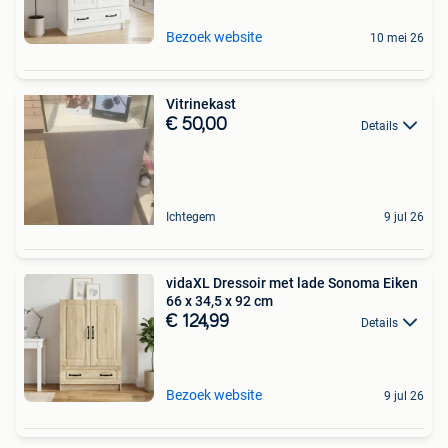
Bezoek website
10 mei 26
Vitrinekast
€ 50,00
Details
Ichtegem
9 jul 26
vidaXL Dressoir met lade Sonoma Eiken
66 x 34,5 x 92 cm
€ 124,99
Details
Bezoek website
9 jul 26