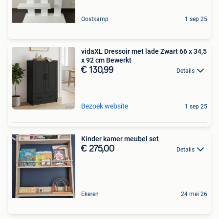
Oostkamp
1 sep 25
vidaXL Dressoir met lade Zwart 66 x 34,5
x 92 cm Bewerkt
€ 130,99
Details
Bezoek website
1 sep 25
Kinder kamer meubel set
€ 275,00
Details
Ekeren
24 mei 26